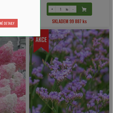
U
+
-
ks
SKLADEM 99 887 ks
NÉ DETAILY