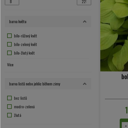
barva květu
bílo-růžový květ
bílo-zelený květ
bílo-žlutý květ
bílý květ
Více
červený květ
bo
fialový květ
barva listů nebo jehlic během zimy
hnědo-bílý květ
květ nevýrazný nebo nekvete
bez listů
modro-fialový květ
modro-zelená
purpurová
žlutá
růžovo-fialová
+