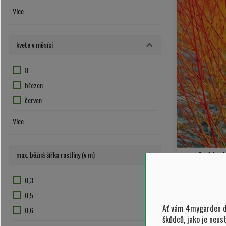
-21
duben
Více
-20
květen
-18
říjen
kvete v měsíci
-15
srpen
-9
září
8
-4
březen
červen
červenec
Více
červenec srpen
duben
Svída 
max. běžná šířka rostliny (v m)
květen
srpen
0,3
Cornu
září
0,5
Ať vám 4mygarden do
0,6
1
škůdců, jako je neus
0,8