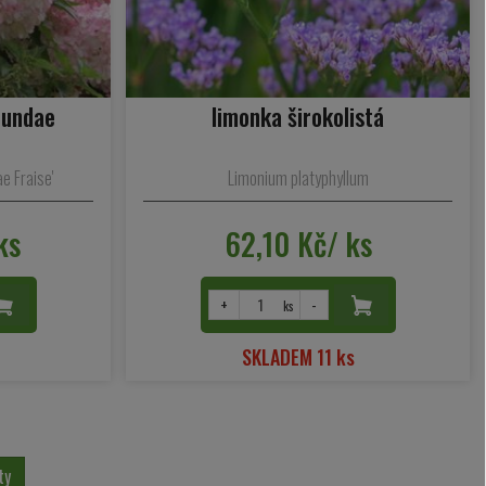
Sundae
limonka širokolistá
e Fraise'
Limonium platyphyllum
ks
62,10 Kč/ ks
+
-
ks
SKLADEM 11 ks
ty