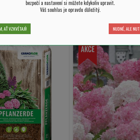
bezpečí a nastavení si můžete kdykoliv upravit.
Váš souhlas je opravdu důležitý.
VYBRAT VARIANT
-
ks
SKLADEM 5 ks
0 ks
, AŤ VZKVÉTAJÍ!
NUDNÉ, ALE NUT