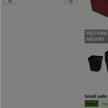
Seřadit podle:
Výchozí
Nej