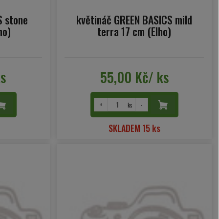
S stone
květináč GREEN BASICS mild
ho)
terra 17 cm (Elho)
ks
55,00 Kč/ ks
+
-
ks
SKLADEM 15 ks