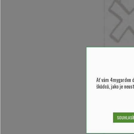
miska
g
Ať vám 4mygarden do
škůdců, jako je neus
SOUHLASÍM
+