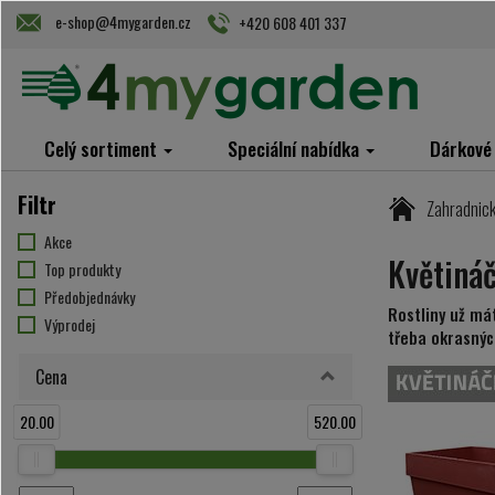
e-shop@4mygarden.cz
+420 608 401 337
Celý sortiment
Speciální nabídka
Dárkové
Filtr
Zahradnick
Akce
Květináč
Top produkty
Předobjednávky
Rostliny už má
Výprodej
třeba okrasnýc
Cena
20.00
520.00