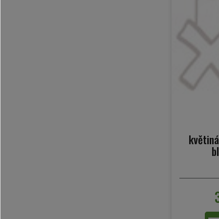
květiná
b