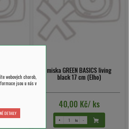
S stone
miska GREEN BASICS living
ho)
black 17 cm (Elho)
íte webových chorob,
nformace jsou u nás v
ks
40,00 Kč/ ks
NÉ DETAILY
+
-
ks