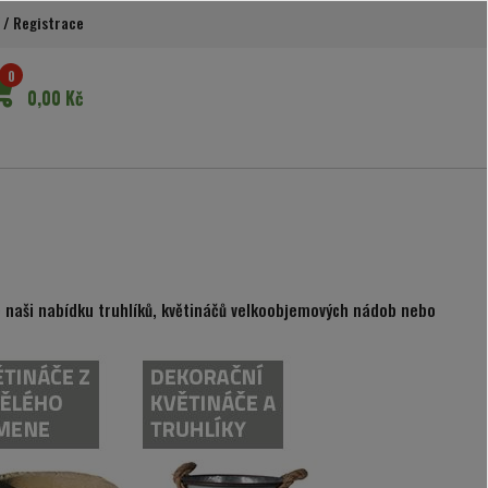
/
Registrace
0
0,00 Kč
 naši nabídku truhlíků, květináčů velkoobjemových nádob nebo