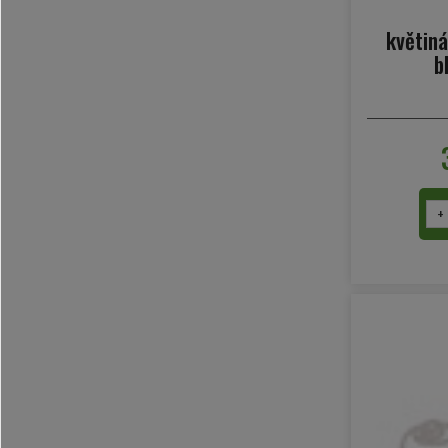
květiná
b
+