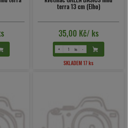
terra 13 cm (Elho)
ks
35,00 Kč/ ks
+
-
ks
SKLADEM 17 ks