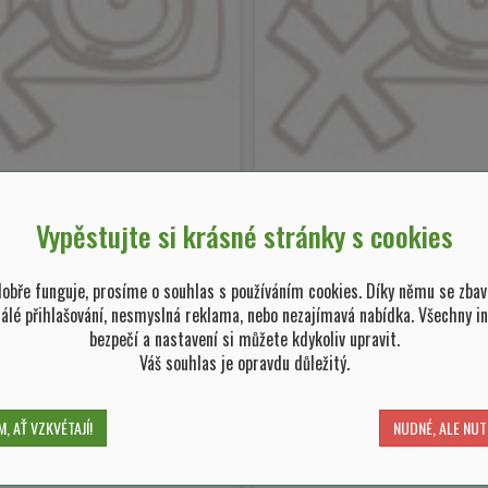
Vypěstujte si krásné stránky s cookies
 GREEN BASICS stone
miska GREEN BASIC
reen 14 cm (Elho)
green 17 cm (El
bře funguje, prosíme o souhlas s používáním cookies. Díky němu se zbav
tálé přihlašování, nesmyslná reklama, nebo nezajímavá nabídka. Všechny i
bezpečí a nastavení si můžete kdykoliv upravit.
Váš souhlas je opravdu důležitý.
35,00 Kč/ ks
40,00 Kč/ 
, AŤ VZKVÉTAJÍ!
NUDNÉ, ALE NUT
-
+
-
ks
ks