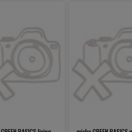
 GREEN BASICS living
miska GREEN BASICS m