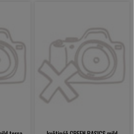
ild terra
květináč GREEN BASICS mild