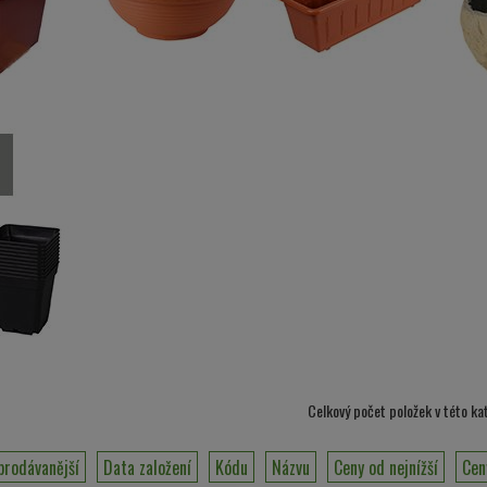
Celkový počet položek v této ka
prodávanější
Data založení
Kódu
Názvu
Ceny od nejnížší
Cen