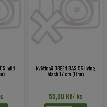
CS mild
květináč GREEN BASICS living
ho)
black 17 cm (Elho)
ks
55,00 Kč/ ks