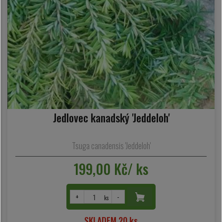
Jedlovec kanadský 'Jeddeloh'
Tsuga canadensis 'Jeddeloh'
199,00 Kč/ ks
+
-
ks
SKLADEM 20 ks