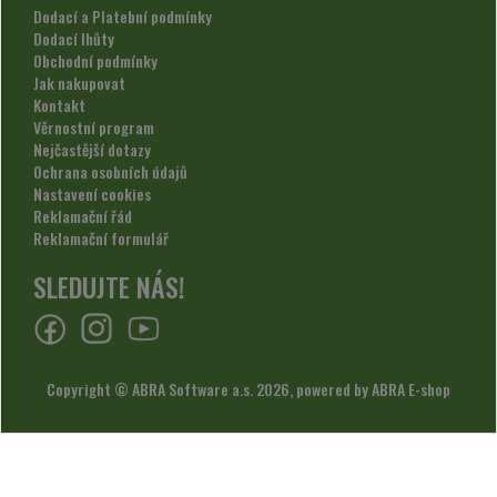
Dodací a Platební podmínky
Dodací lhůty
Obchodní podmínky
Jak nakupovat
Kontakt
Věrnostní program
Nejčastější dotazy
Ochrana osobních údajů
Nastavení cookies
Reklamační řád
Reklamační formulář
SLEDUJTE NÁS!
Copyright © ABRA Software a.s. 2026,
powered by ABRA E-shop