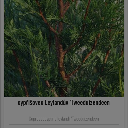
cypřišovec Leylandův 'Tweeduizendeen'
Cupressocyparis leylandii 'Tweeduizendeen'