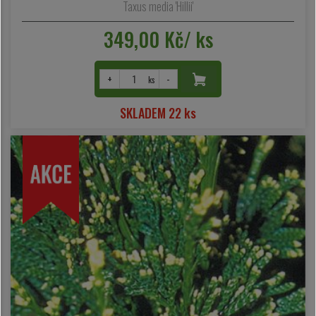
Taxus media 'Hillii'
349,00 Kč/ ks
+
-
ks
SKLADEM 22 ks