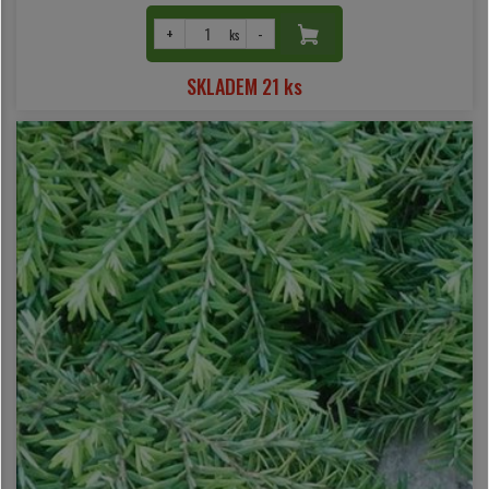
+
-
ks
SKLADEM 21 ks