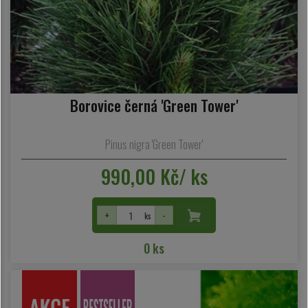
Borovice černá 'Green Tower'
Pinus nigra 'Green Tower'
990,00 Kč/ ks
+
-
ks
0 ks