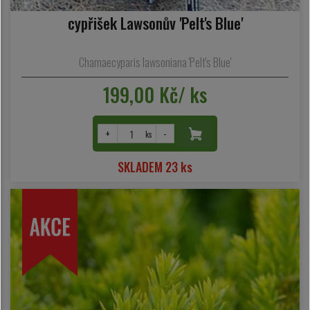
cypřišek Lawsonův 'Pelt's Blue'
Chamaecyparis lawsoniana 'Pelt's Blue'
199,00 Kč/ ks
+
-
ks
SKLADEM 23 ks