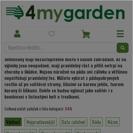
Rostliny do okrasné zahrady
Jehličnany
Toggle
Toggle
navigation
navigation
Jehličnany
Jehličnany mají nezastupitelné místo v našich zahradách. Až na
výjimky jsou neopadavé, mají pravidelný růst a příliš netrpí na
choroby a škůdce. Nejsou náročné na půdu ani zálivku a většinou
nepotřebují pravidelný řez. Můžete vybírat z půdopokryvných
rostlin až po solitérní stromy, lišícími se barvou jehlic, tvarem
koruny či šiškami. Dobře se budou vyjímat jako solitér i v
kombinaci s listnatými keři a trvalkami.
Celkový počet položek v této kategorii:
245
Výchozí
Nejprodávanější
Data založení
Kódu
Názvu