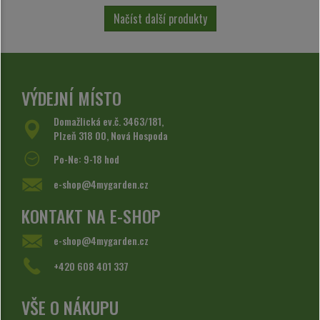
Načíst další produkty
VÝDEJNÍ MÍSTO
Domažlická ev.č. 3463/181,
Plzeň 318 00, Nová Hospoda
Po-Ne: 9-18 hod
e-shop@4mygarden.cz
KONTAKT NA E-SHOP
e-shop@4mygarden.cz
+420 608 401 337
VŠE O NÁKUPU