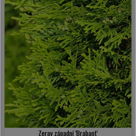
Zerav západní 'Brabant'