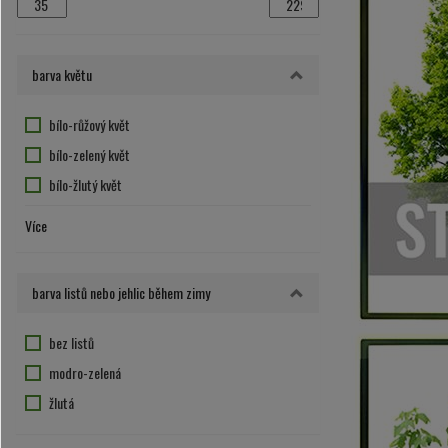
barva květu
bílo-růžový květ
bílo-zelený květ
bílo-žlutý květ
bílý květ
Více
červený květ
fialový květ
barva listů nebo jehlic během zimy
hnědo-bílý květ
květ nevýrazný nebo nekvete
bez listů
modro-fialový květ
modro-zelená
purpurová
žlutá
růžovo-fialová