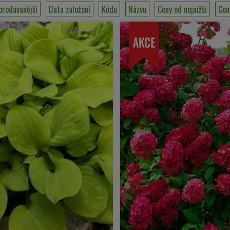
prodávanější
Data založení
Kódu
Názvu
Ceny od nejnížší
Cen