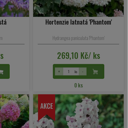
stá
Hortenzie latnatá 'Phantom'
um
Hydrangea paniculata 'Phantom'
ks
269,10 Kč/ ks
+
-
ks
0 ks