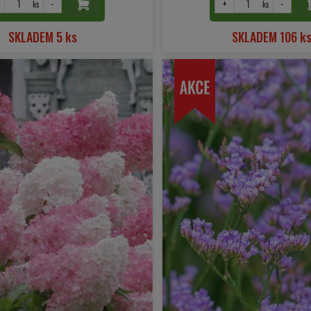
-
+
-
ks
ks
SKLADEM 5 ks
SKLADEM 106 k