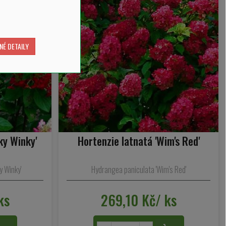
NÉ DETAILY
ky Winky'
Hortenzie latnatá 'Wim's Red'
y Winky'
Hydrangea paniculata 'Wim's Red'
ks
269,10 Kč/ ks