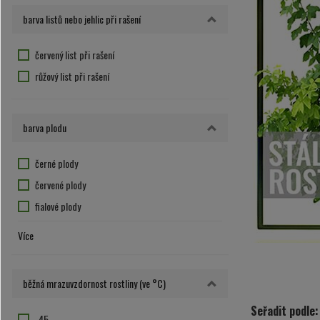
růžovo-fialový květ
barva listů nebo jehlic při rašení
růžový květ
temně růžová
červený list při rašení
zelená
růžový list při rašení
žluto-hnědá
žluto-hnědý květ
barva plodu
žluto-oranžový květ
žluto-zelený květ
černé plody
žlutý květ
červené plody
fialové plody
hnědá
Více
modré plody
oranžové plody
běžná mrazuvzdornost rostliny (ve °C)
zelené plody
Seřadit podle:
žluté plody
-45