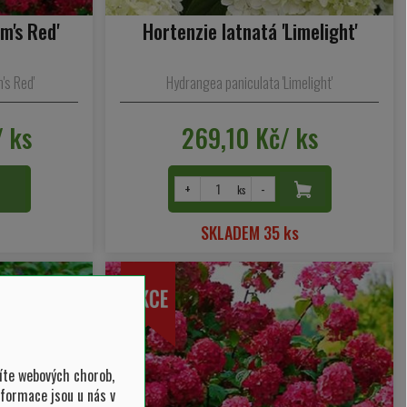
m's Red'
Hortenzie latnatá 'Limelight'
's Red'
Hydrangea paniculata 'Limelight'
/ ks
269,10 Kč/ ks
U
+
-
ks
SKLADEM 35 ks
íte webových chorob,
nformace jsou u nás v