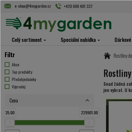
e-shop@4mygarden.cz
+420 608 401 337
Celý sortiment
Speciální nabídka
Dárkové
Filtr
Rostliny d
Akce
Rostliny
Top produkty
Předobjednávky
Snad žádná zah
Výprodej
jen vybrat. U k
Cena
35.00
229901.00