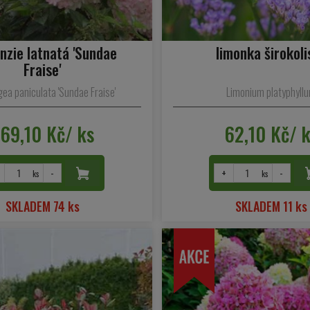
nzie latnatá 'Sundae
limonka širokoli
Fraise'
ea paniculata 'Sundae Fraise'
Limonium platyphyll
69,10 Kč/ ks
62,10 Kč/ 
-
+
-
ks
ks
SKLADEM 74 ks
SKLADEM 11 ks