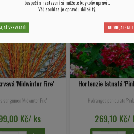
bezpečí a nastavení si můžete kdykoliv upravit.
Váš souhlas je opravdu důležitý.
, AŤ VZKVÉTAJÍ!
NUDNÉ, ALE NUT
krvavá 'Midwinter Fire'
Hortenzie latnatá 'Pin
s sanguinea 'Midwinter Fire'
Hydrangea paniculata 'Pink
99,00 Kč/ ks
269,10 Kč/ 