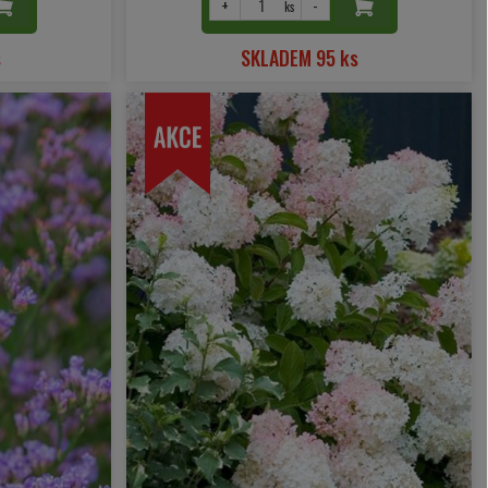
+
-
ks
s
SKLADEM 95 ks