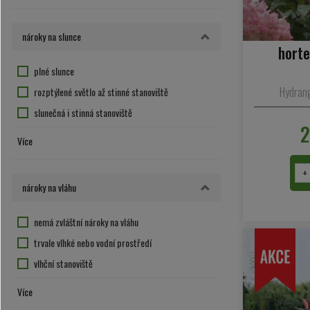
nemá zvláštní nároky na půdu
30
4
propustná a lehčí půda
50
nároky na slunce
5
horte
6
plné slunce
8
Hydrang
rozptýlené světlo až stinné stanoviště
10
slunečná i stinná stanoviště
12
2
slunečné až polostinné stanoviště
Více
15
stanoviště s rozptýleným světlem
20
+
25
nároky na vláhu
40
nemá zvláštní nároky na vláhu
trvale vlhké nebo vodní prostředí
vlhční stanoviště
vyžaduje sušší stanoviště
Více
vyžaduje vlhčí stanoviště