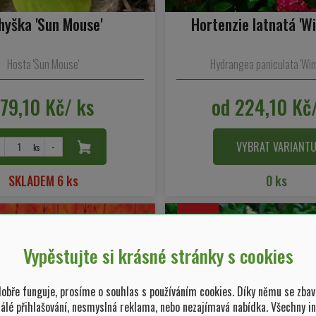
hyška 'Sun Mouse'
Hortenzie latnatá 'Wi
Hosta 'Sun Mouse'
Hydrangea paniculata 'Wim
179,10 Kč/ ks
od 224,10 Kč
VYBRAT VARIANT
-
ks
SKLADEM 6 ks
0 ks
Vypěstujte si krásné stránky s cookies
bře funguje, prosíme o souhlas s používáním cookies. Díky němu se zbav
tálé přihlašování, nesmyslná reklama, nebo nezajímavá nabídka. Všechny i