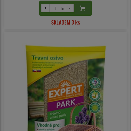
+
-
ks
SKLADEM 3 ks