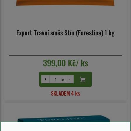
Expert Travní směs Stín (Forestina) 1 kg
399,00 Kč/ ks
+
-
ks
SKLADEM 4 ks