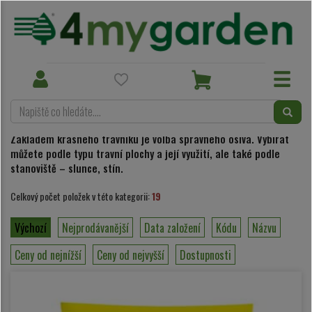
Osiva
Travní osiva
Toggle
Toggle
navigation
navigation
Travní osiva
Základem krásného trávníku je volba správného osiva. Vybírat
můžete podle typu travní plochy a její využití, ale také podle
stanoviště – slunce, stín.
Celkový počet položek v této kategorii:
19
Výchozí
Nejprodávanější
Data založení
Kódu
Názvu
Ceny od nejnížší
Ceny od nejvyšší
Dostupnosti