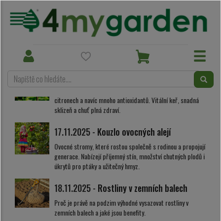
Aktuality
Toggle
Toggle
navigation
navigation
15.11.2025 -
Nejzdravější rybíz?
Poznejte sílu černého rybízu – až 4x více vitamínu C než v
citronech a navíc mnoho antioxidantů. Vitální keř, snadná
sklizeň a chuť plná zdraví.
17.11.2025 -
Kouzlo ovocných alejí
Ovocné stromy, které rostou společně s rodinou a propojují
generace. Nabízejí příjemný stín, množství chutných plodů i
úkrytů pro ptáky a užitečný hmyz.
18.11.2025 -
Rostliny v zemních balech
Proč je právě na podzim výhodné vysazovat rostliny v
zemních balech a jaké jsou benefity.