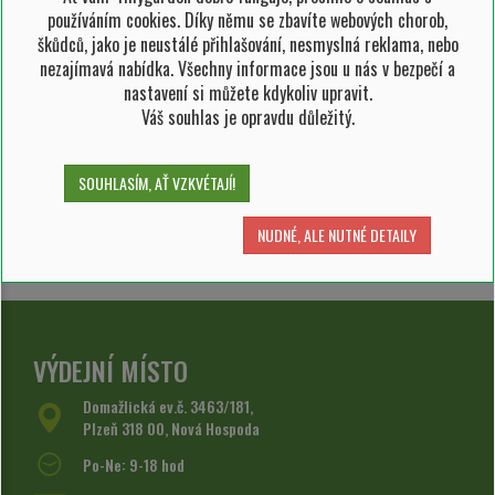
používáním cookies. Díky němu se zbavíte webových chorob,
13.06.2025 -
Slimáci: Jak se zbavit těchto
škůdců, jako je neustálé přihlašování, nesmyslná reklama, nebo
ničivých zahradních škůdců
nezajímavá nabídka. Všechny informace jsou u nás v bezpečí a
nastavení si můžete kdykoliv upravit.
02.04.2025 -
Návod na pěstování
Váš souhlas je opravdu důležitý.
hlávkového salátu
Návod na pěstování hlávkového salátu
SOUHLASÍM, AŤ VZKVÉTAJÍ!
02.04.2025 -
Návod na pěstování kedluben
NUDNÉ, ALE NUTNÉ DETAILY
Návod na pěstování kedluben
VÝDEJNÍ MÍSTO
Domažlická ev.č. 3463/181,
Plzeň 318 00, Nová Hospoda
Po-Ne: 9-18 hod