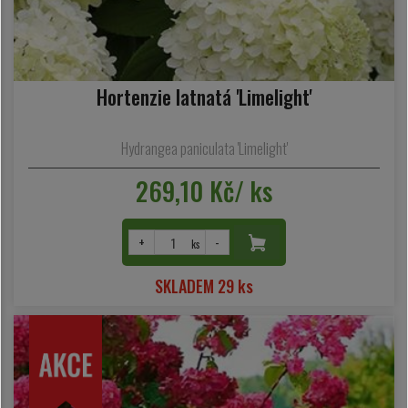
Hortenzie latnatá 'Limelight'
Hydrangea paniculata 'Limelight'
269,10 Kč/ ks
+
-
ks
SKLADEM 29 ks