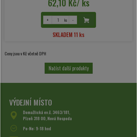
62,10 Kč/ ks
+
-
ks
SKLADEM 11 ks
Ceny jsou v Kč včetně DPH
Načíst další produkty
VÝDEJNÍ MÍSTO
Domažlická ev.č. 3463/181,
Plzeň 318 00, Nová Hospoda
Po-Ne: 9-18 hod