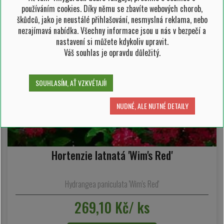
používáním cookies. Díky němu se zbavíte webových chorob,
škůdců, jako je neustálé přihlašování, nesmyslná reklama, nebo
nezajímavá nabídka. Všechny informace jsou u nás v bezpečí a
nastavení si můžete kdykoliv upravit.
Váš souhlas je opravdu důležitý.
SOUHLASÍM, AŤ VZKVÉTAJÍ!
NUDNÉ, ALE NUTNÉ DETAILY
Hortenzie latnatá 'Wim's Red'
Hydrangea paniculata 'Wim's Red'
269,10 Kč/ ks