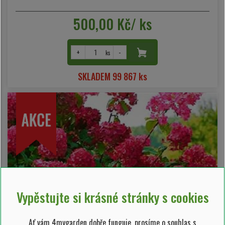
500,00 Kč/ ks
+
-
ks
SKLADEM 99 867 ks
Vypěstujte si krásné stránky s cookies
Ať vám 4mygarden dobře funguje, prosíme o souhlas s