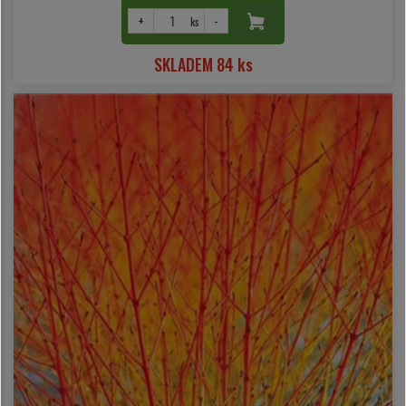
+
-
ks
SKLADEM 84 ks