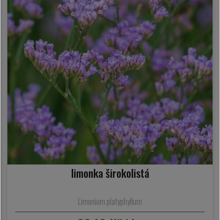
limonka širokolistá
Limonium platyphyllum