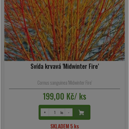
Svída krvavá 'Midwinter Fire'
Cornus sanguinea 'Midwinter Fire'
199,00 Kč/ ks
+
-
ks
SKLADEM 5 ks