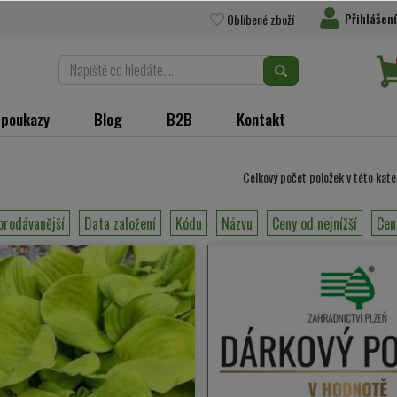
Přihlášení
Oblíbené zboží
 poukazy
Blog
B2B
Kontakt
Celkový počet položek v této kate
prodávanější
Data založení
Kódu
Názvu
Ceny od nejnížší
Cen