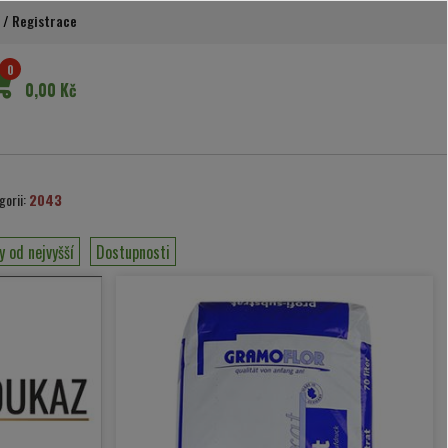
/
Registrace
0
0,00 Kč
gorii:
2043
y od nejvyšší
Dostupnosti