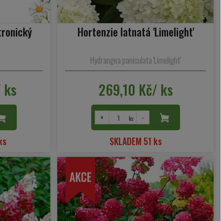
tronický
Hortenzie latnatá 'Limelight'
Hydrangea paniculata 'Limelight'
 ks
269,10 Kč/ ks
+
-
ks
ks
SKLADEM 51 ks