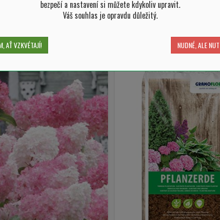
bezpečí a nastavení si můžete kdykoliv upravit.
Váš souhlas je opravdu důležitý.
-
+
-
ks
ks
SKLADEM 5 ks
SKLADEM 107 k
, AŤ VZKVÉTAJÍ!
NUDNÉ, ALE NUT