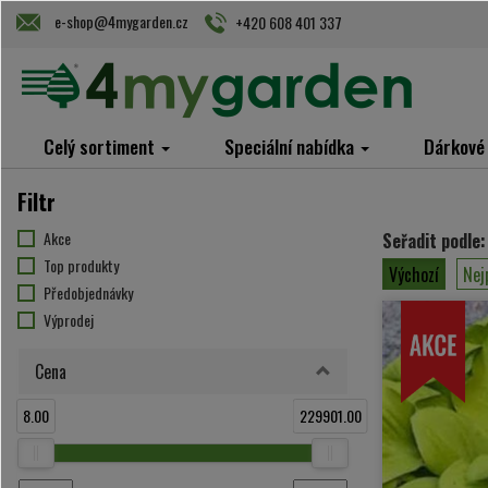
e-shop@4mygarden.cz
+420 608 401 337
Celý sortiment
Speciální nabídka
Dárkové
Filtr
Akce
Seřadit podle:
Top produkty
Výchozí
Nej
Předobjednávky
Výprodej
Cena
8.00
229901.00