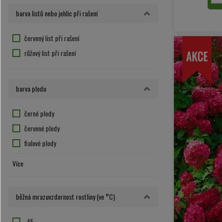
růžovo-fialový květ
barva listů nebo jehlic při rašení
růžový květ
temně růžová
červený list při rašení
zelená
růžový list při rašení
žluto-hnědá
žluto-hnědý květ
barva plodu
žluto-oranžový květ
žluto-zelený květ
černé plody
žlutý květ
červené plody
fialové plody
hnědá
Více
modré plody
oranžové plody
běžná mrazuvzdornost rostliny (ve °C)
zelené plody
žluté plody
-45