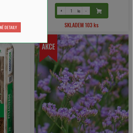
+
-
ks
s
SKLADEM 103 ks
NÉ DETAILY