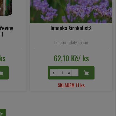
řeviny
limonka širokolistá
 l
Limonium platyphyllum
ks
62,10 Kč/ ks
+
-
ks
SKLADEM 11 ks
ty