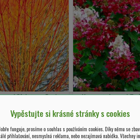
krvavá 'Midwinter Fire'
Hortenzie latnatá 'Pin
Vypěstujte si krásné stránky s cookies
s sanguinea 'Midwinter Fire'
Hydrangea paniculata 'Pink
bře funguje, prosíme o souhlas s používáním cookies. Díky němu se zbav
99,00 Kč/ ks
269,10 Kč/ 
tálé přihlašování, nesmyslná reklama, nebo nezajímavá nabídka. Všechny i