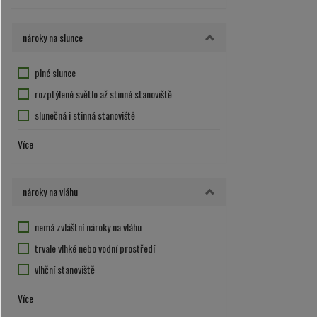
nemá zvláštní nároky na půdu
30
4
propustná a lehčí půda
50
nároky na slunce
5
6
plné slunce
8
rozptýlené světlo až stinné stanoviště
10
slunečná i stinná stanoviště
12
slunečné až polostinné stanoviště
Více
15
stanoviště s rozptýleným světlem
20
25
nároky na vláhu
40
nemá zvláštní nároky na vláhu
trvale vlhké nebo vodní prostředí
vlhční stanoviště
vyžaduje sušší stanoviště
Více
vyžaduje vlhčí stanoviště