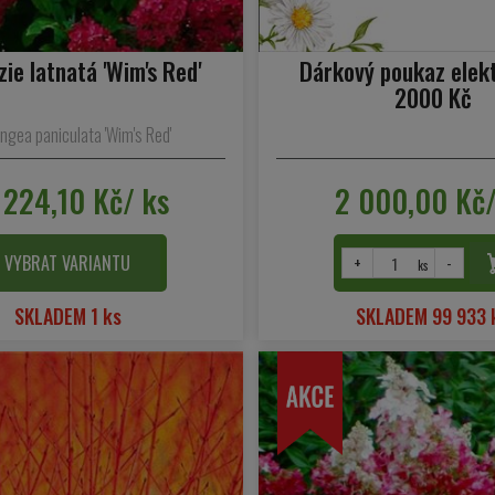
ie latnatá 'Wim's Red'
Dárkový poukaz elek
2000 Kč
ngea paniculata 'Wim's Red'
 224,10 Kč/ ks
2 000,00 Kč/
VYBRAT VARIANTU
+
-
ks
SKLADEM 1 ks
SKLADEM 99 933 