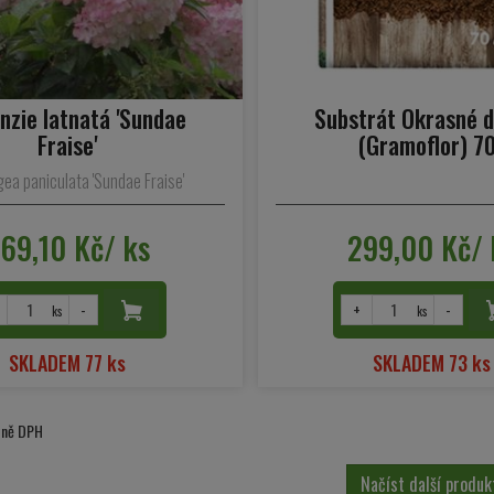
nzie latnatá 'Sundae
Substrát Okrasné d
Fraise'
(Gramoflor) 70
ea paniculata 'Sundae Fraise'
69,10 Kč/ ks
299,00 Kč/ 
-
+
-
ks
ks
SKLADEM 77 ks
SKLADEM 73 ks
etně DPH
Načíst další produk