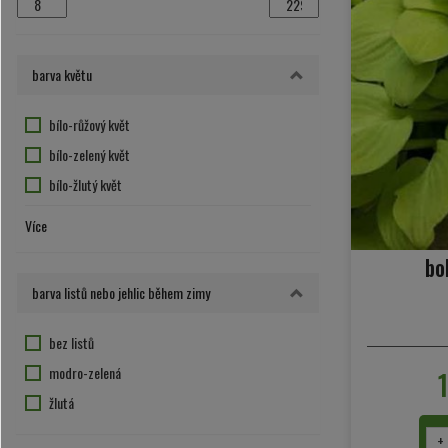
barva květu
bílo-růžový květ
bílo-zelený květ
bílo-žlutý květ
bílý květ
Více
červený květ
bo
fialový květ
barva listů nebo jehlic během zimy
hnědo-bílý květ
květ nevýrazný nebo nekvete
bez listů
modro-fialový květ
modro-zelená
purpurová
žlutá
růžovo-fialová
+