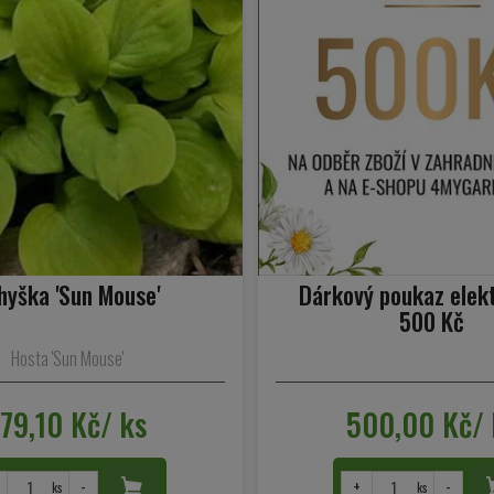
hyška 'Sun Mouse'
Dárkový poukaz elek
500 Kč
Hosta 'Sun Mouse'
179,10 Kč/ ks
500,00 Kč/ 
-
+
-
ks
ks