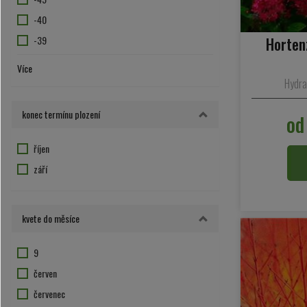
žluto-zelené plody
-40
-39
Hortenz
-37
Více
-35
Hydra
-34
konec termínu plození
od
-33
-30
říjen
-29
září
-28
-27
kvete do měsíce
-26
-25
9
-24
červen
-23
červenec