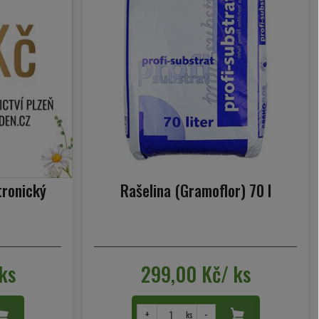
tronický
Rašelina (Gramoflor) 70 l
ks
299,00 Kč/ ks
+
-
ks