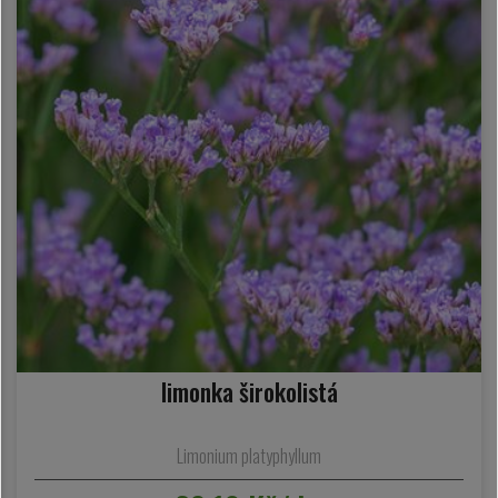
limonka širokolistá
Limonium platyphyllum