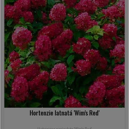
Hortenzie latnatá 'Wim's Red'