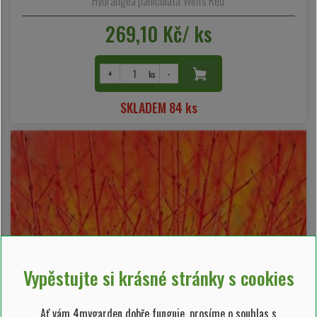
Hydrangea paniculata 'Wim's Red'
269,10 Kč/ ks
+
-
ks
SKLADEM 84 ks
Vypěstujte si krásné stránky s cookies
Ať vám 4mygarden dobře funguje, prosíme o souhlas s