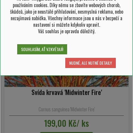
používáním cookies. Díky němu se zbavíte webových chorob,
škůdců, jako je neustálé přihlašování, nesmyslná reklama, nebo
nezajímavá nabídka. Všechny informace jsou u nás v bezpečí a
nastavení si můžete kdykoliv upravit.
Váš souhlas je opravdu důležitý.
SOUHLASÍM, AŤ VZKVÉTAJÍ!
NUDNÉ, ALE NUTNÉ DETAILY
Svída krvavá 'Midwinter Fire'
Cornus sanguinea 'Midwinter Fire'
199,00 Kč/ ks