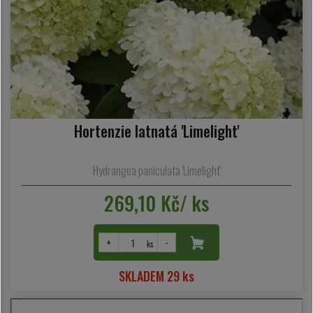
Hortenzie latnatá 'Limelight'
Hydrangea paniculata 'Limelight'
269,10 Kč/ ks
+
-
ks
SKLADEM 29 ks