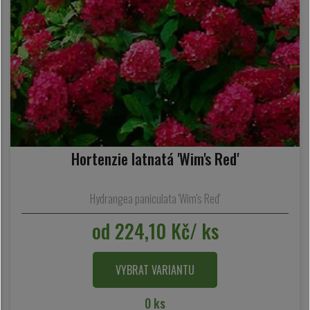
Hortenzie latnatá 'Wim's Red'
Hydrangea paniculata 'Wim's Red'
od 224,10 Kč/ ks
VYBRAT VARIANTU
0 ks