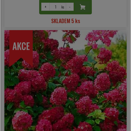
+
-
ks
SKLADEM 5 ks