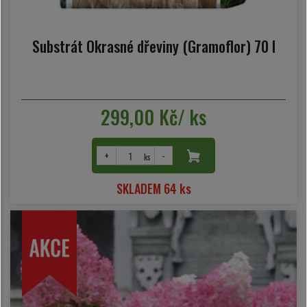
Substrát Okrasné dřeviny (Gramoflor) 70 l
299,00 Kč/ ks
+
-
ks
SKLADEM 64 ks