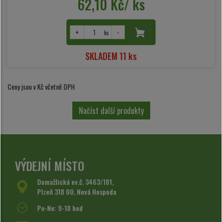
62,10 Kč/ ks
+
-
ks
SKLADEM 11 ks
Ceny jsou v Kč včetně DPH
Načíst další produkty
VÝDEJNÍ MÍSTO
Domažlická ev.č. 3463/181,
Plzeň 318 00, Nová Hospoda
Po-Ne: 9-18 hod