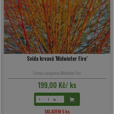
Svída krvavá 'Midwinter Fire'
Cornus sanguinea 'Midwinter Fire'
199,00 Kč/ ks
+
-
ks
SKLADEM 5 ks