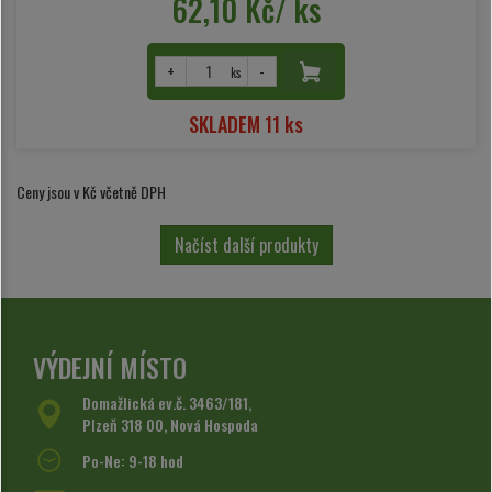
62,10 Kč/ ks
+
-
ks
SKLADEM 11 ks
Ceny jsou v Kč včetně DPH
Načíst další produkty
VÝDEJNÍ MÍSTO
Domažlická ev.č. 3463/181,
Plzeň 318 00, Nová Hospoda
Po-Ne: 9-18 hod