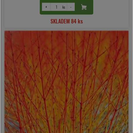
+
-
ks
SKLADEM 84 ks