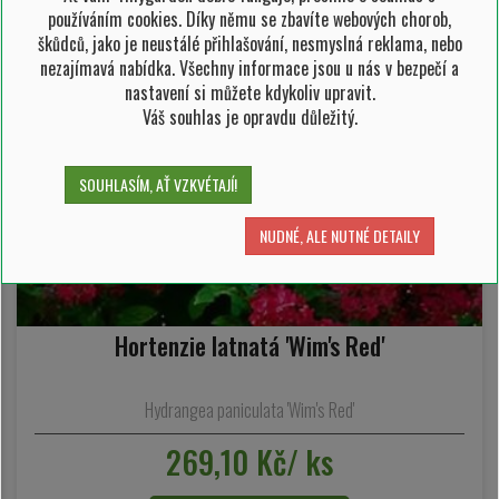
používáním cookies. Díky němu se zbavíte webových chorob,
škůdců, jako je neustálé přihlašování, nesmyslná reklama, nebo
nezajímavá nabídka. Všechny informace jsou u nás v bezpečí a
nastavení si můžete kdykoliv upravit.
Váš souhlas je opravdu důležitý.
SOUHLASÍM, AŤ VZKVÉTAJÍ!
NUDNÉ, ALE NUTNÉ DETAILY
Hortenzie latnatá 'Wim's Red'
Hydrangea paniculata 'Wim's Red'
269,10 Kč/ ks