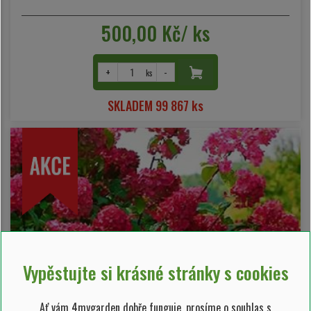
500,00 Kč/ ks
+
-
ks
SKLADEM 99 867 ks
Vypěstujte si krásné stránky s cookies
Ať vám 4mygarden dobře funguje, prosíme o souhlas s