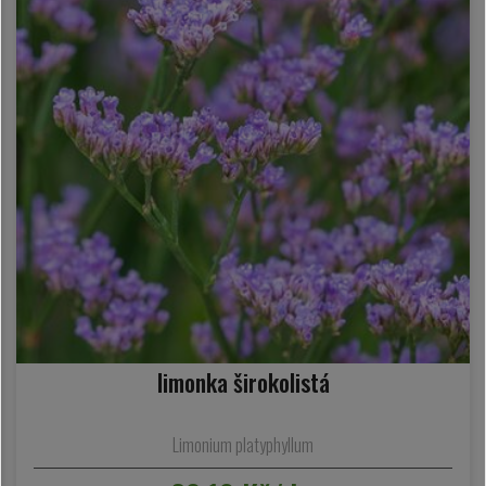
limonka širokolistá
Limonium platyphyllum