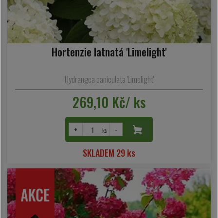
Hortenzie latnatá 'Limelight'
Hydrangea paniculata 'Limelight'
269,10 Kč/ ks
+
-
ks
SKLADEM 29 ks