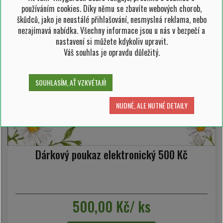
používáním cookies. Díky němu se zbavíte webových chorob,
škůdců, jako je neustálé přihlašování, nesmyslná reklama, nebo
nezajímavá nabídka. Všechny informace jsou u nás v bezpečí a
nastavení si můžete kdykoliv upravit.
Váš souhlas je opravdu důležitý.
SOUHLASÍM, AŤ VZKVÉTAJÍ!
NUDNÉ, ALE NUTNÉ DETAILY
Dárkový poukaz elektronický 500 Kč
500,00 Kč/ ks