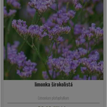
limonka širokolistá
Limonium platyphyllum