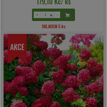
179,10 Kč/ ks
+
-
ks
SKLADEM 5 ks