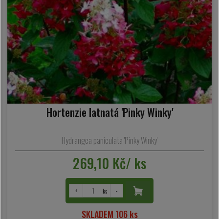
Hortenzie latnatá 'Pinky Winky'
Hydrangea paniculata 'Pinky Winky'
269,10 Kč/ ks
+
-
ks
SKLADEM 106 ks