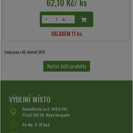
62,10 Kč/ ks
+
-
ks
SKLADEM 11 ks
Ceny jsou v Kč včetně DPH
Načíst další produkty
VÝDEJNÍ MÍSTO
Domažlická ev.č. 3463/181,
Plzeň 318 00, Nová Hospoda
Po-Ne: 9-18 hod