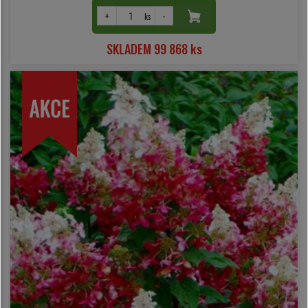
+
-
ks
SKLADEM 99 868 ks