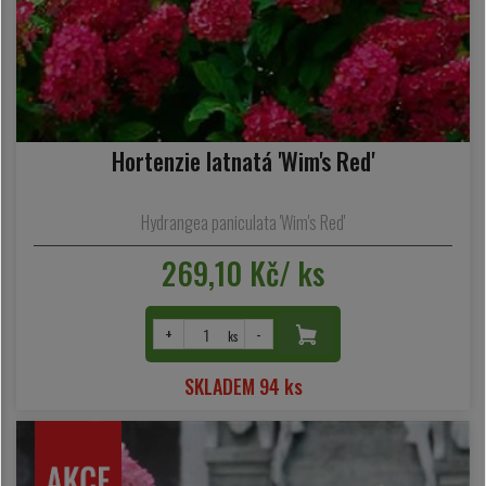
Hortenzie latnatá 'Wim's Red'
Hydrangea paniculata 'Wim's Red'
269,10 Kč/ ks
+
-
ks
SKLADEM 94 ks