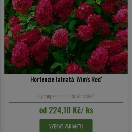
Hortenzie latnatá 'Wim's Red'
Hydrangea paniculata 'Wim's Red'
od 224,10 Kč/ ks
VYBRAT VARIANTU