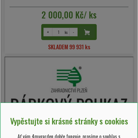
2 000,00 Kč/ ks
+
-
ks
SKLADEM 99 931 ks
Vypěstujte si krásné stránky s cookies
Ať vám 4mygarden dobře funguje, prosíme o souhlas s