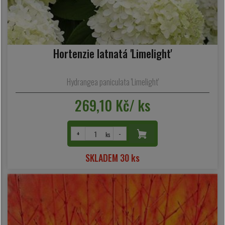
Hortenzie latnatá 'Limelight'
Hydrangea paniculata 'Limelight'
269,10 Kč/ ks
+
-
ks
SKLADEM 30 ks