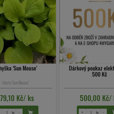
hyška 'Sun Mouse'
Dárkový poukaz elek
500 Kč
Hosta 'Sun Mouse'
179,10 Kč/ ks
500,00 Kč/ 
-
+
-
ks
ks