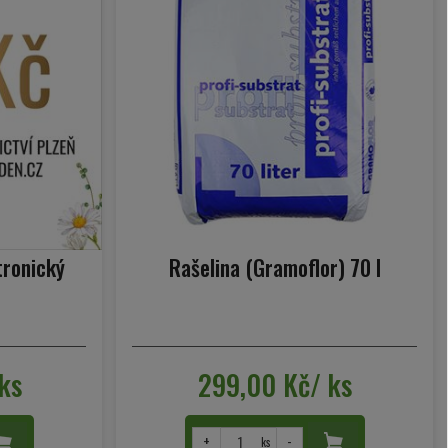
tronický
Rašelina (Gramoflor) 70 l
ks
299,00 Kč/ ks
+
-
ks