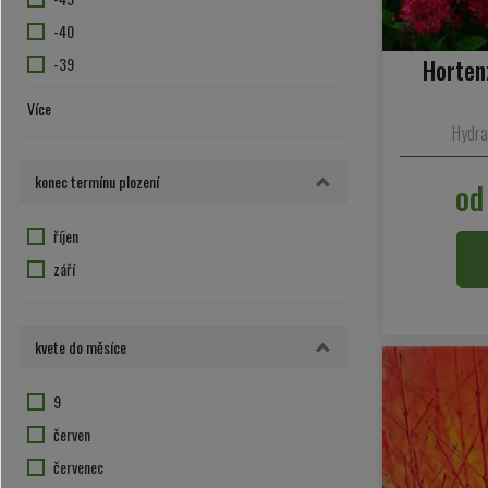
žluto-zelené plody
-40
-39
Hortenz
-37
Více
-35
Hydra
-34
konec termínu plození
od
-33
-30
říjen
-29
září
-28
-27
kvete do měsíce
-26
-25
9
-24
červen
-23
červenec