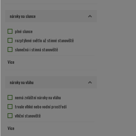
nemá zvláštní nároky na půdu
30
4
propustná a lehčí půda
50
nároky na slunce
5
6
plné slunce
8
rozptýlené světlo až stinné stanoviště
10
slunečná i stinná stanoviště
12
slunečné až polostinné stanoviště
Více
15
stanoviště s rozptýleným světlem
20
25
nároky na vláhu
40
nemá zvláštní nároky na vláhu
trvale vlhké nebo vodní prostředí
vlhční stanoviště
vyžaduje sušší stanoviště
Více
vyžaduje vlhčí stanoviště