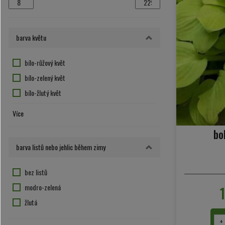
barva květu
bílo-růžový květ
bílo-zelený květ
bílo-žlutý květ
bílý květ
Více
červený květ
bo
fialový květ
barva listů nebo jehlic během zimy
hnědo-bílý květ
květ nevýrazný nebo nekvete
bez listů
modro-fialový květ
modro-zelená
purpurová
žlutá
růžovo-fialová
+