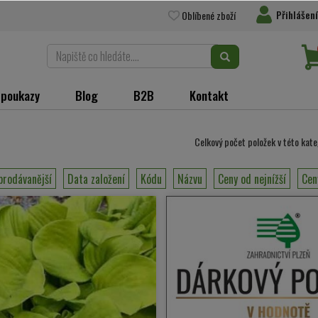
Přihlášení
Oblíbené zboží
 poukazy
Blog
B2B
Kontakt
Celkový počet položek v této kate
prodávanější
Data založení
Kódu
Názvu
Ceny od nejnížší
Cen