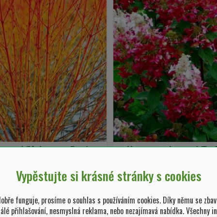
krvavá 'Midwinter Fire'
Hortenzie latnatá 'Pin
Vypěstujte si krásné stránky s cookies
s sanguinea 'Midwinter Fire'
Hydrangea paniculata 'Pink
bře funguje, prosíme o souhlas s používáním cookies. Díky němu se zbav
99,00 Kč/ ks
269,10 Kč/ 
tálé přihlašování, nesmyslná reklama, nebo nezajímavá nabídka. Všechny i