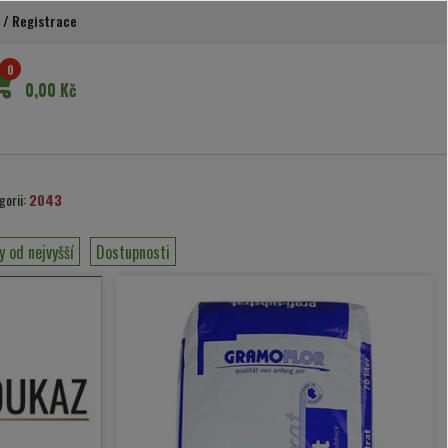
/
Registrace
0
0,00 Kč
gorii:
2043
y od nejvyšší
Dostupnosti