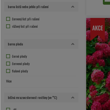
růžovo-fialový květ
barva listů nebo jehlic při rašení
růžový květ
temně růžová
červený list při rašení
zelená
růžový list při rašení
žluto-hnědá
žluto-hnědý květ
barva plodu
žluto-oranžový květ
žluto-zelený květ
černé plody
žlutý květ
červené plody
fialové plody
hnědá
Více
modré plody
oranžové plody
běžná mrazuvzdornost rostliny (ve °C)
zelené plody
žluté plody
-45