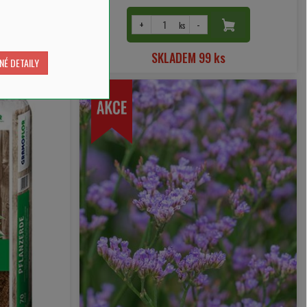
+
-
ks
s
SKLADEM 99 ks
NÉ DETAILY