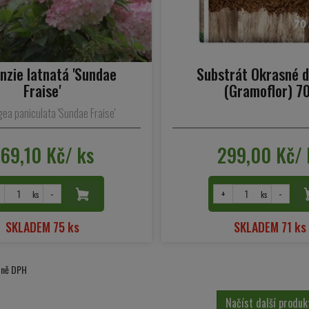
nzie latnatá 'Sundae
Substrát Okrasné d
Fraise'
(Gramoflor) 70
ea paniculata 'Sundae Fraise'
69,10 Kč/ ks
299,00 Kč/ 
-
+
-
ks
ks
SKLADEM 75 ks
SKLADEM 71 ks
etně DPH
Načíst další produk