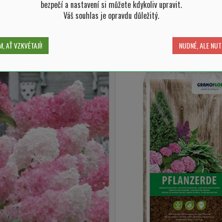
bezpečí a nastavení si můžete kdykoliv upravit.
Váš souhlas je opravdu důležitý.
-
+
-
ks
ks
SKLADEM 5 ks
SKLADEM 106 k
, AŤ VZKVÉTAJÍ!
NUDNÉ, ALE NUT