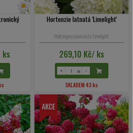
tronický
Hortenzie latnatá 'Limelight'
Hydrangea paniculata 'Limelight'
 ks
269,10 Kč/ ks
+
-
ks
ks
SKLADEM 43 ks