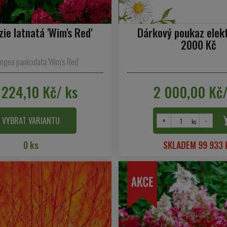
ie latnatá 'Wim's Red'
Dárkový poukaz elek
2000 Kč
ngea paniculata 'Wim's Red'
 224,10 Kč/ ks
2 000,00 Kč/
VYBRAT VARIANTU
+
-
ks
0 ks
SKLADEM 99 933 