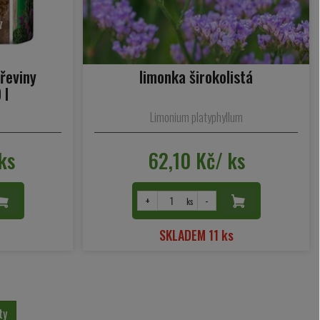
řeviny
limonka širokolistá
 l
Limonium platyphyllum
ks
62,10 Kč/ ks
+
-
ks
SKLADEM 11 ks
ty