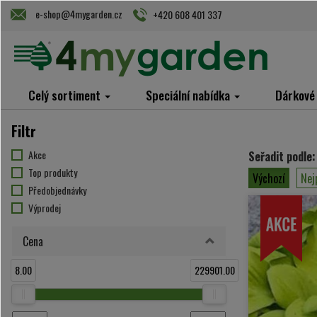
e-shop@4mygarden.cz
+420 608 401 337
Celý sortiment
Speciální nabídka
Dárkové
Filtr
Akce
Seřadit podle:
Top produkty
Výchozí
Nej
Předobjednávky
Výprodej
Cena
8.00
229901.00