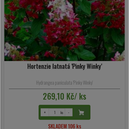
Hortenzie latnatá 'Pinky Winky'
Hydrangea paniculata 'Pinky Winky'
269,10 Kč/ ks
+
-
ks
SKLADEM 106 ks