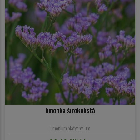
limonka širokolistá
Limonium platyphyllum