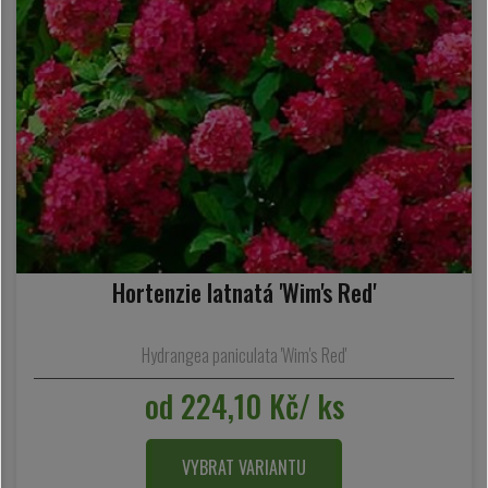
Hortenzie latnatá 'Wim's Red'
Hydrangea paniculata 'Wim's Red'
od 224,10 Kč/ ks
VYBRAT VARIANTU