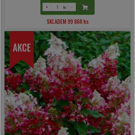
+
-
ks
SKLADEM 99 868 ks