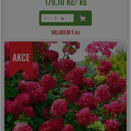
179,10 Kč/ ks
+
-
ks
SKLADEM 5 ks