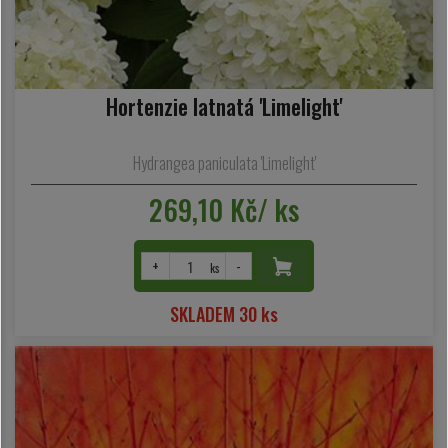
Hortenzie latnatá 'Limelight'
Hydrangea paniculata 'Limelight'
269,10 Kč/ ks
+
-
ks
SKLADEM 30 ks