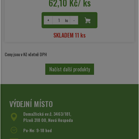
62,10 Kč/ ks
+
-
ks
SKLADEM 11 ks
Ceny jsou v Kč včetně DPH
Načíst další produkty
VÝDEJNÍ MÍSTO
Domažlická ev.č. 3463/181,
Plzeň 318 00, Nová Hospoda
Po-Ne: 9-18 hod