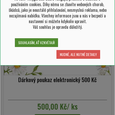
používáním cookies. Díky němu se zbavíte webových chorob,
škůdců, jako je neustálé přihlašování, nesmyslná reklama, nebo
nezajímavá nabídka. Všechny informace jsou u nás v bezpečí a
nastavení si můžete kdykoliv upravit.
Váš souhlas je opravdu důležitý.
SOUHLASÍM, AŤ VZKVÉTAJÍ!
NUDNÉ, ALE NUTNÉ DETAILY
Dárkový poukaz elektronický 500 Kč
500,00 Kč/ ks