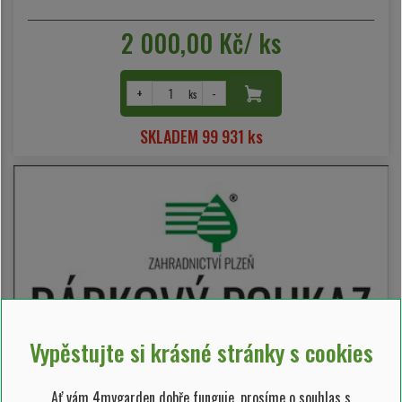
2 000,00 Kč/ ks
+
-
ks
SKLADEM 99 931 ks
Vypěstujte si krásné stránky s cookies
Ať vám 4mygarden dobře funguje, prosíme o souhlas s