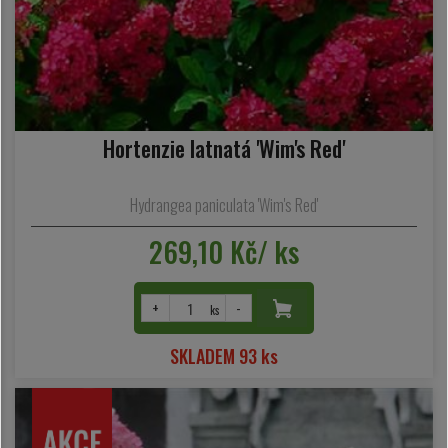
Hortenzie latnatá 'Wim's Red'
Hydrangea paniculata 'Wim's Red'
269,10 Kč/ ks
+
-
ks
SKLADEM 93 ks