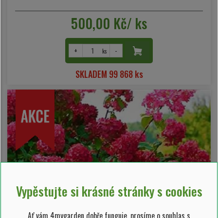
500,00 Kč/ ks
+
-
ks
SKLADEM 99 868 ks
Vypěstujte si krásné stránky s cookies
Ať vám 4mygarden dobře funguje, prosíme o souhlas s