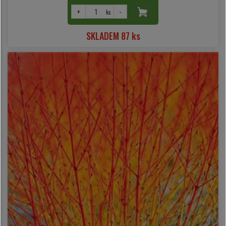
+
-
ks
SKLADEM 87 ks