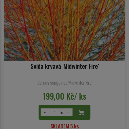
Svída krvavá 'Midwinter Fire'
Cornus sanguinea 'Midwinter Fire'
199,00 Kč/ ks
+
-
ks
SKLADEM 5 ks