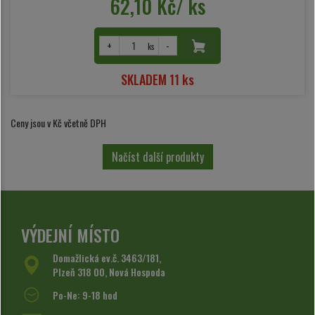
62,10 Kč/ ks
+
-
ks
SKLADEM 11 ks
Ceny jsou v Kč včetně DPH
Načíst další produkty
VÝDEJNÍ MÍSTO
Domažlická ev.č. 3463/181,
Plzeň 318 00, Nová Hospoda
Po-Ne: 9-18 hod