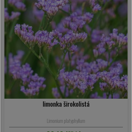
limonka širokolistá
Limonium platyphyllum