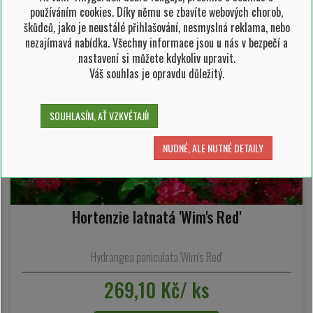
používáním cookies. Díky němu se zbavíte webových chorob,
škůdců, jako je neustálé přihlašování, nesmyslná reklama, nebo
nezajímavá nabídka. Všechny informace jsou u nás v bezpečí a
nastavení si můžete kdykoliv upravit.
Váš souhlas je opravdu důležitý.
SOUHLASÍM, AŤ VZKVÉTAJÍ!
NUDNÉ, ALE NUTNÉ DETAILY
Hortenzie latnatá 'Wim's Red'
Hydrangea paniculata 'Wim's Red'
269,10 Kč/ ks