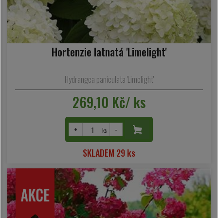
Hortenzie latnatá 'Limelight'
Hydrangea paniculata 'Limelight'
269,10 Kč/ ks
+
-
ks
SKLADEM 29 ks