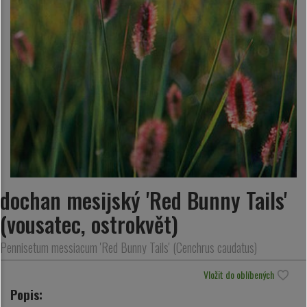
dochan mesijský 'Red Bunny Tails'
(vousatec, ostrokvět)
Pennisetum messiacum 'Red Bunny Tails' (Cenchrus caudatus)
Vložit do oblíbených
Popis: