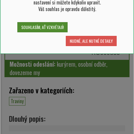
nastavení si můžete kdykoliv upravit.
SKLADEM 161 ks
Váš souhlas je opravdu důležitý.
349,00 Kč
314,10 Kč/ks
SOUHLASÍM, AŤ VZKVÉTAJÍ!
NUDNÉ, ALE NUTNÉ DETAILY
RO009835
Možnosti odeslání:
kurýrem, osobní odběr,
dovezeme my
Zařazeno v kategoriích:
Traviny
Dlouhý popis: