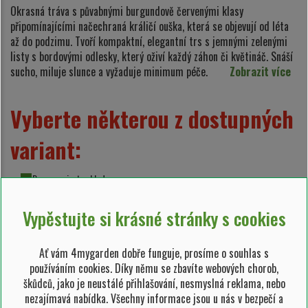
Okrasná tráva s půvabnými burgundově červenými klasy
připomínajícími načechraná králičí ouška, která se objevují od léta
až do podzimu. Tvoří kompaktní, elegantní trs s jemnými zelenými
listy s bordovými odlesky, který oživí každý záhon či květináč. Snáší
sucho, miluje slunce a vyžaduje minimum péče.
Zobrazit více
Vyberte některou z dostupných
variant:
Pouze varianty skladem
rostlina v květináči
Vypěstujte si krásné stránky s cookies
3 l
výška rostliny 40-60
Ať vám 4mygarden dobře funguje, prosíme o souhlas s
používáním cookies. Díky němu se zbavíte webových chorob,
cm
škůdců, jako je neustálé přihlašování, nesmyslná reklama, nebo
nezajímavá nabídka. Všechny informace jsou u nás v bezpečí a