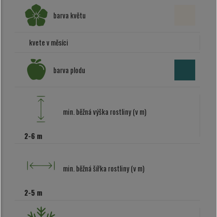
barva květu
kvete v měsíci
barva plodu
min. běžná výška rostliny (v m)
2-6 m
min. běžná šířka rostliny (v m)
2-5 m