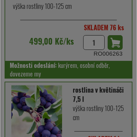
výška rostliny 100-125 cm
SKLADEM 76 ks
499,00 Kč/ks
RO006263
Možnosti odeslání:
kurýrem, osobní odběr,
dovezeme my
rostlina v květináči
7,5 l
výška rostliny 100-125
cm