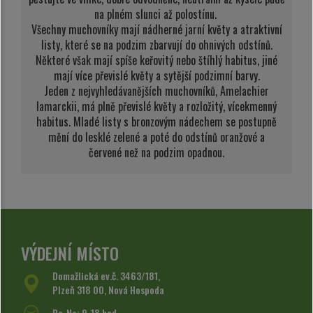
na plném slunci až polostínu.
Všechny muchovníky mají nádherné jarní květy a atraktivní
listy, které se na podzim zbarvují do ohnivých odstínů.
Některé však mají spíše keřovitý nebo štíhlý habitus, jiné
mají více převislé květy a sytější podzimní barvy.
Jeden z nejvyhledávanějších muchovníků, Amelachier
lamarckii, má plně převislé květy a rozložitý, vícekmenný
habitus. Mladé listy s bronzovým nádechem se postupně
mění do lesklé zelené a poté do odstínů oranžové a
červené než na podzim opadnou.
VÝDEJNÍ MÍSTO
Domažlická ev.č. 3463/181,
Plzeň 318 00, Nová Hospoda
Po-Ne: 9-18 hod