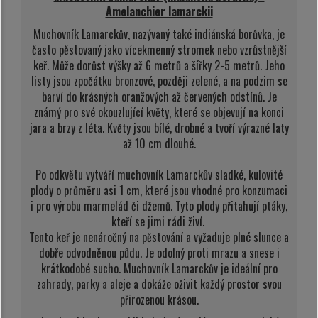
Amelanchier lamarckii
Muchovník Lamarckův, nazývaný také indiánská borůvka, je
často pěstovaný jako vícekmenný stromek nebo vzrůstnější
keř. Může dorůst výšky až 6 metrů a šířky 2-5 metrů. Jeho
listy jsou zpočátku bronzové, později zelené, a na podzim se
barví do krásných oranžových až červených odstínů. Je
známý pro své okouzlující květy, které se objevují na konci
jara a brzy z léta. Květy jsou bílé, drobné a tvoří výrazné laty
až 10 cm dlouhé.
Po odkvětu vytváří muchovník Lamarckův sladké, kulovité
plody o průměru asi 1 cm, které jsou vhodné pro konzumaci
i pro výrobu marmelád či džemů. Tyto plody přitahují ptáky,
kteří se jimi rádi živí.
Tento keř je nenáročný na pěstování a vyžaduje plné slunce a
dobře odvodněnou půdu. Je odolný proti mrazu a snese i
krátkodobé sucho. Muchovník Lamarckův je ideální pro
zahrady, parky a aleje a dokáže oživit každý prostor svou
přirozenou krásou.