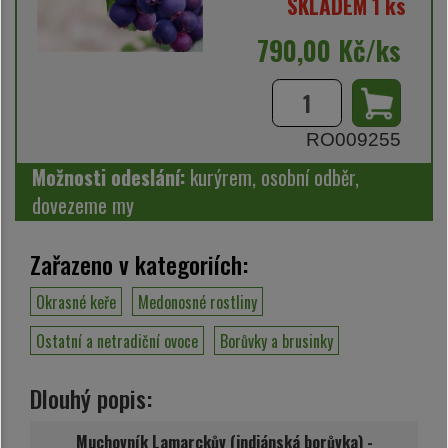
SKLADEM 1 ks
790,00 Kč/ks
RO009255
Možnosti odeslání:
kurýrem, osobní odběr,
dovezeme my
Zařazeno v kategoriích:
Okrasné keře
Medonosné rostliny
Ostatní a netradiční ovoce
Borůvky a brusinky
Dlouhý popis:
Muchovník Lamarckův (indiánská borůvka) -