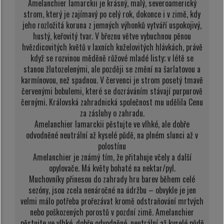
Amelanchier lamarckii je krásný, malý, severoamerický
strom, který je zajímavý po celý rok, dokonce i v zimě, kdy
jeho rozložitá koruna z jemných výhonků vytváří uspokojivý,
hustý, keřovitý tvar. V březnu větve vybuchnou pěnou
hvězdicovitých květů v laxních kuželovitých hlávkách, právě
když se rozvinou měděně růžové mladé listy; v létě se
stanou žlutozelenými, ale později se změní na šarlatovou a
karmínovou, než spadnou. V červenci je strom posetý tmavě
červenými bobulemi, které se dozráváním stávají purpurově
černými. Královská zahradnická společnost mu udělila Cenu
za zásluhy o zahradu.
Amelanchier lamarckii pěstujte ve vlhké, ale dobře
odvodněné neutrální až kyselé půdě, na plném slunci až v
polostínu
Amelanchier je známý tím, že přitahuje včely a další
opylovače. Má květy bohaté na nektar/pyl.
Muchovníky přinesou do zahrady hru barev během celé
sezóny, jsou zcela nenáročné na údržbu – obvykle je jen
velmi málo potřeba prořezávat kromě odstraňování mrtvých
nebo poškozených porostů v pozdní zimě. Amelanchier
pěstujte ve vlhké, dobře odvodněné, neutrální až kyselé půdě