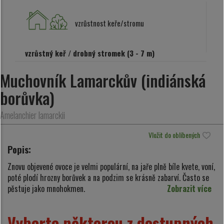
vzrůstnost keře/stromu
vzrůstný keř / drobný stromek (3 - 7 m)
Muchovník Lamarckův (indiánská
borůvka)
Amelanchier lamarckii
Vložit do oblíbených
Popis:
Znovu objevené ovoce je velmi populární, na jaře plně bíle kvete, voní,
poté plodí hrozny borůvek a na podzim se krásně zabarví. Často se
pěstuje jako mnohokmen.
Zobrazit více
Vyberte některou z dostupných