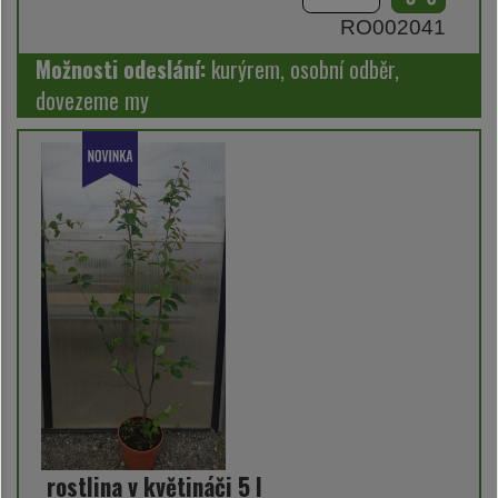
RO002041
Možnosti odeslání:
kurýrem, osobní odběr,
dovezeme my
rostlina v květináči 5 l