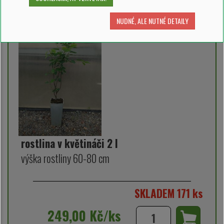
NUDNÉ, ALE NUTNÉ DETAILY
rostlina v květináči 2 l
výška rostliny 60-80 cm
SKLADEM 171 ks
249,00 Kč/ks