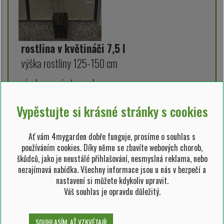
rostlina v květináči 7,5 l
výška rostliny 125-150 cm
vícekmenný stromek
Vypěstujte si krásné stránky s cookies
SKLADEM 10 ks
890,00 Kč/ks
Ať vám 4mygarden dobře funguje, prosíme o souhlas s
používáním cookies. Díky němu se zbavíte webových chorob,
škůdců, jako je neustálé přihlašování, nesmyslná reklama, nebo
RO000089
nezajímavá nabídka. Všechny informace jsou u nás v bezpečí a
Možnosti odeslání:
kurýrem, osobní odběr,
nastavení si můžete kdykoliv upravit.
Váš souhlas je opravdu důležitý.
dovezeme my
SOUHLASÍM, AŤ VZKVÉTAJÍ!