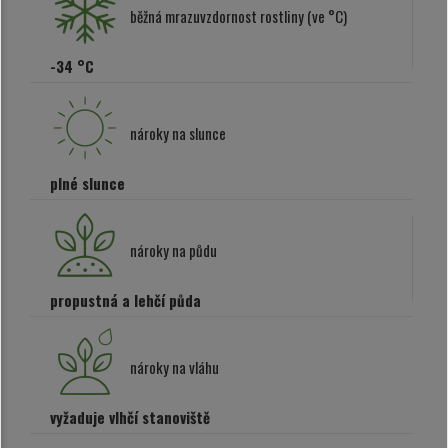
běžná mrazuvzdornost rostliny (ve °C)
-34 °C
nároky na slunce
plné slunce
nároky na půdu
propustná a lehčí půda
nároky na vláhu
vyžaduje vlhčí stanoviště