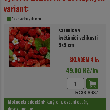
variant:
Pouze varianty skladem
sazenice v
květináči velikosti
9x9 cm
SKLADEM 4 ks
49,00 Kč/ks
RO006687
Možnosti odeslání:
kurýrem, osobní odběr,
dovezeme my