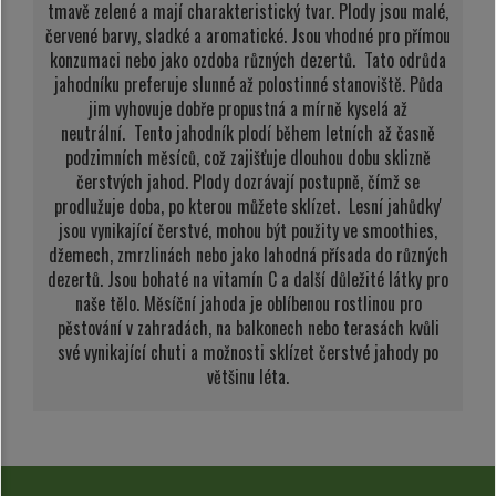
tmavě zelené a mají charakteristický tvar. Plody jsou malé,
červené barvy, sladké a aromatické. Jsou vhodné pro přímou
konzumaci nebo jako ozdoba různých dezertů. Tato odrůda
jahodníku preferuje slunné až polostinné stanoviště. Půda
jim vyhovuje dobře propustná a mírně kyselá až
neutrální. Tento jahodník plodí během letních až časně
podzimních měsíců, což zajišťuje dlouhou dobu sklizně
čerstvých jahod. Plody dozrávají postupně, čímž se
prodlužuje doba, po kterou můžete sklízet. Lesní jahůdky'
jsou vynikající čerstvé, mohou být použity ve smoothies,
džemech, zmrzlinách nebo jako lahodná přísada do různých
dezertů. Jsou bohaté na vitamín C a další důležité látky pro
naše tělo. Měsíční jahoda je oblíbenou rostlinou pro
pěstování v zahradách, na balkonech nebo terasách kvůli
své vynikající chuti a možnosti sklízet čerstvé jahody po
většinu léta.