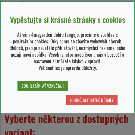
vzrůstnost keře/stromu
Vypěstujte si krásné stránky s cookies
vzrůstný keř / drobný stromek (3 - 7 m)
Ať vám 4mygarden dobře funguje, prosíme o souhlas s
Hloh kožolistý 'Carrierei'
používáním cookies. Díky němu se zbavíte webových chorob,
škůdců, jako je neustálé přihlašování, nesmyslná reklama, nebo
Crataegus lavallei 'Carrierei'
nezajímavá nabídka. Všechny informace jsou u nás v bezpečí a
nastavení si můžete kdykoliv upravit.
Vložit do oblíbených
Váš souhlas je opravdu důležitý.
Popis:
Je to krasavec mezi stromy, zdobit dokáže i menší zahradu. Sytě
SOUHLASÍM, AŤ VZKVÉTAJÍ!
zelená koruna se rozzáří množstvím červených plodů na konci větví.
Zobrazit více
NUDNÉ, ALE NUTNÉ DETAILY
Vyberte některou z dostupných
variant: