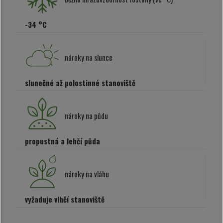
-34 °C
nároky na slunce
slunečné až polostinné stanoviště
nároky na půdu
propustná a lehčí půda
nároky na vláhu
vyžaduje vlhčí stanoviště