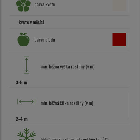
barva květu
kvete v měsíci
barva plodu
min. běžná výška rostliny (v m)
3-5 m
min. běžná šířka rostliny (v m)
2-4 m
běžná mrazuvzdornost rostliny (ve °C)