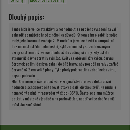
Dlouhý popis:
Tento hloh je velice atraktivní a rozhodnout se pro jeho vysazení na vaší
zahradě se můžete hned z několika důvodů. Strom sám o sobě je spíše
malý, jeho koruna dosahuje 2–5 metrů a je velice hustá a kompaktní
bez nutnosti střihu. Jeho lesklé, sytě zelené listy se zoubkovanými
okraji si strom drží velice dlouho až do začínající zimy, kdy ostatní
stromy již dávno ztratily svůj šat. Květy se objevují až v květu, červnu.
Stromek se jimi doslova zahalí do bílé barvy, aby později uzrály v zářivě
červené až 2 cm velké plody. Tyto plody pak rostlinu zdobí celou zimu,
nejsou jedovaté.
Hloh Carrierei je často používán v krajinářství pro svou dekorativní
hodnotu a schopnost přitahovat ptáky a další divokou zvěř. Na půdu je
nenáročný a plně mrazuvzdorný až do -35°C. Často se s ním můžete
potkat v městské výsadbě a na parkovištích, neboť velice dobře snáší
městské znečištění.