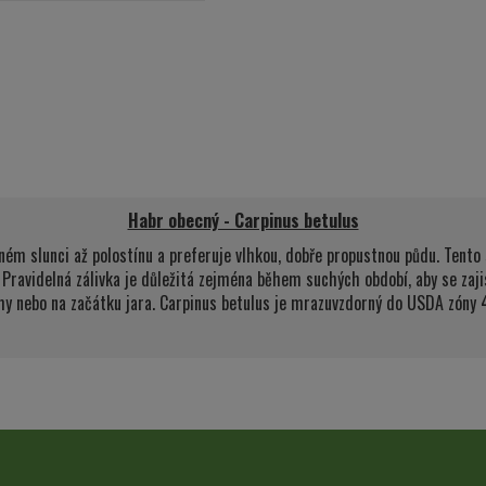
Habr obecný - Carpinus betulus
lném slunci až polostínu a preferuje vlhkou, dobře propustnou půdu. Tent
 Pravidelná zálivka je důležitá zejména během suchých období, aby se zajist
my nebo na začátku jara. Carpinus betulus je mrazuvzdorný do USDA zóny 4