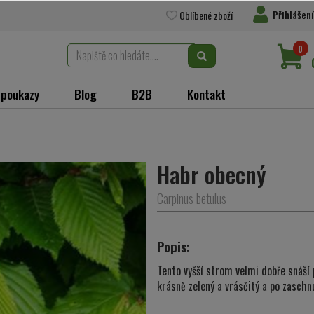
Přihlášení
Oblíbené zboží
0
 poukazy
Blog
B2B
Kontakt
Habr obecný
Carpinus betulus
Popis:
Tento vyšší strom velmi dobře snáší p
krásně zelený a vrásčitý a po zaschn