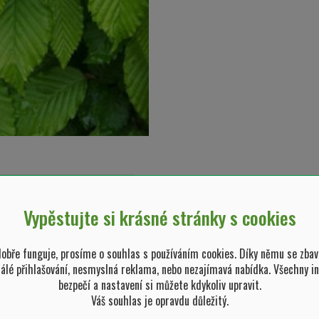
zimní zbarvení listů
nebo jehlic
Vypěstujte si krásné stránky s cookies
 květu
bře funguje, prosíme o souhlas s používáním cookies. Díky němu se zbav
tálé přihlašování, nesmyslná reklama, nebo nezajímavá nabídka. Všechny i
bezpečí a nastavení si můžete kdykoliv upravit.
Váš souhlas je opravdu důležitý.
n. běžná šířka rostliny (v m)