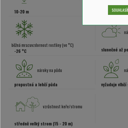
SOUHLASÍM
10-20 m
7-12 m
ná
běžná mrazuvzdornost rostliny (ve °C)
slunečné až po
-26 °C
nároky na půdu
ná
propustná a lehčí půda
vyžaduje vlhčí
vzrůstnost keře/stromu
středně velký strom (15 - 20 m)