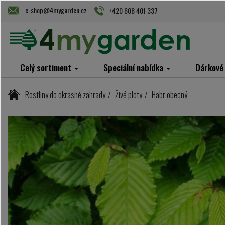
e-shop@4mygarden.cz
+420 608 401 337
Celý sortiment
Speciální nabídka
Dárkové
Rostliny do okrasné zahrady
Živé ploty
Habr obecný