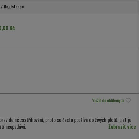
/
Registrace
0,00 Kč
Vložit do oblíbených
ravidelné zastřihování, proto se často používá do živých plotů. List je
utí neopadává.
Zobrazit více