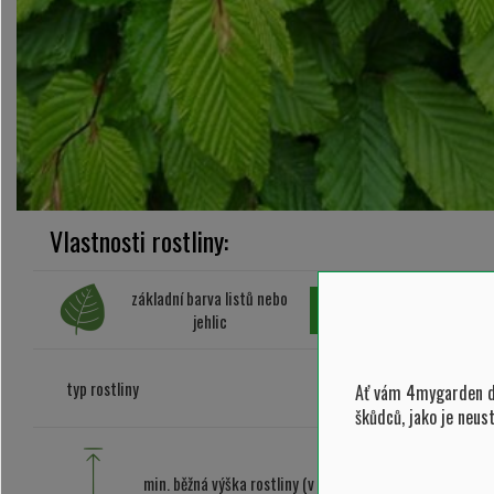
Vlastnosti rostliny:
základní barva listů nebo
pod
jehlic
typ rostliny
barva
Ať vám 4mygarden do
škůdců, jako je neus
min. běžná výška rostliny (v m)
mi