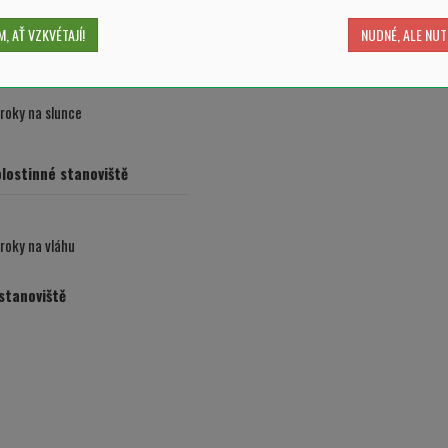
, AŤ VZKVÉTAJÍ!
NUDNÉ, ALE NUT
roky na slunce
lostinné stanoviště
roky na vláhu
 stanoviště