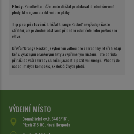
Plody:
Po odkvětu může tento dřišťál produkovat drobné červené
plody, které jsou atraktivní pro ptáky.
Tip pro pěstování:
Dřišťál 'Orange Rocket' nevyžaduje časté
stříhání, ale je vhodné odstranit případné odumřelé nebo poškozené
větve.
Dřišťál 'Orange Rocket' je výbornou volbou pro zahradníky, kteří hledají
keř s výraznými oranžovými listy a vzpřímeným růstem. Tato odrůda
přináší do vaší zahrady sluneční jasnost a pozitivní energii. Vhodný do
nádob, malých kompozic, skalek či živých plotů.
VÝDEJNÍ MÍSTO
Domažlická ev.č. 3463/181,
Plzeň 318 00, Nová Hospoda