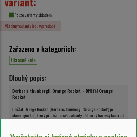
variant:
Pouze varianty skladem
Všechny varianty jsou vyprodané.
Zařazeno v kategoriích:
Okrasné keře
Dlouhý popis:
Berberis thunbergii 'Orange Rocket' - Dřišťál Orange
Rocket
Dřišťál 'Orange Rocket' (Berberis thunbergii 'Orange Rocket') je
okouzlující keř, který přináší do vaší zahrady nádherný barevný kontrast
a živoucí energii. Tato odrůda dřišťálu je známá pro své oranžové listy,
který ji činí výrazným prvkem v zahradním designu.
Vypěstujte si krásné stránky s cookies