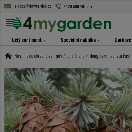
e-shop@4mygarden.cz
+420 608 401 337
Celý sortiment
Speciální nabídka
Dárkové
Rostliny do okrasné zahrady
Jehličnany
douglaska tisolistá 'Fasti