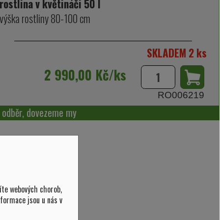
rostlina v květináči 50 l
výška rostliny 80-100 cm
SKLADEM 2 ks
2 990,00 Kč/ks
RO006219
í odběr, dovezeme my
íte webových chorob,
nformace jsou u nás v