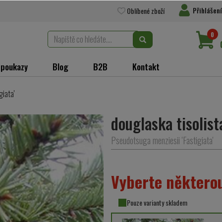
Přihlášení
Oblíbené zboží
0
 poukazy
Blog
B2B
Kontakt
giata'
douglaska tisolistá
Pseudotsuga menziesii 'Fastigiata'
Vyberte některou
Pouze varianty skladem