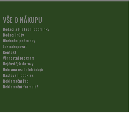
VŠE O NÁKUPU
Dodací a Platební podmínky
Dodací lhůty
Obchodní podmínky
Jak nakupovat
Kontakt
Věrnostní program
Nejčastější dotazy
Ochrana osobních údajů
Nastavení cookies
Reklamační řád
Reklamační formulář