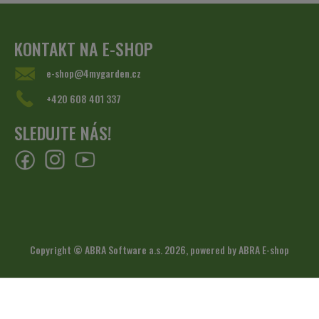
KONTAKT NA E-SHOP
e-shop@4mygarden.cz
+420 608 401 337
SLEDUJTE NÁS!
Copyright © ABRA Software a.s. 2026,
powered by ABRA E-shop