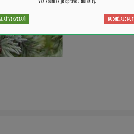
Váš souhlas je opravdu důležitý.
, AŤ VZKVÉTAJÍ!
NUDNÉ, ALE NUT