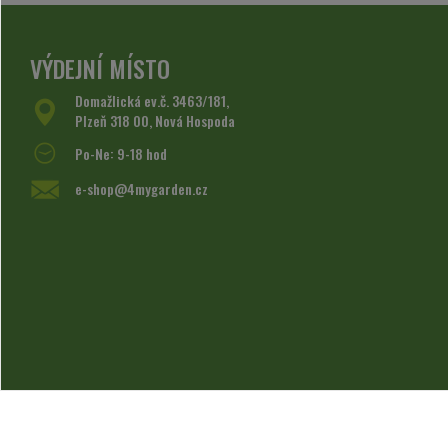
VÝDEJNÍ MÍSTO
Domažlická ev.č. 3463/181,
Plzeň 318 00, Nová Hospoda
Po-Ne: 9-18 hod
e-shop@4mygarden.cz