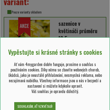
variant:
Pouze varianty skladem
sazenice v
květináči průměru
10,5 cm
Vypěstujte si krásné stránky s cookies
SKLADEM 16 ks
59,00 Kč
Ať vám 4mygarden dobře funguje, prosíme o souhlas s
53,10 Kč/ks
používáním cookies. Díky němu se zbavíte webových chorob,
škůdců, jako je neustálé přihlašování, nesmyslná reklama, nebo
nezajímavá nabídka. Všechny informace jsou u nás v bezpečí a
nastavení si můžete kdykoliv upravit.
Váš souhlas je opravdu důležitý.
RO006693
Možnosti odeslání:
kurýrem, osobní odběr,
SOUHLASÍM, AŤ VZKVÉTAJÍ!
dovezeme my