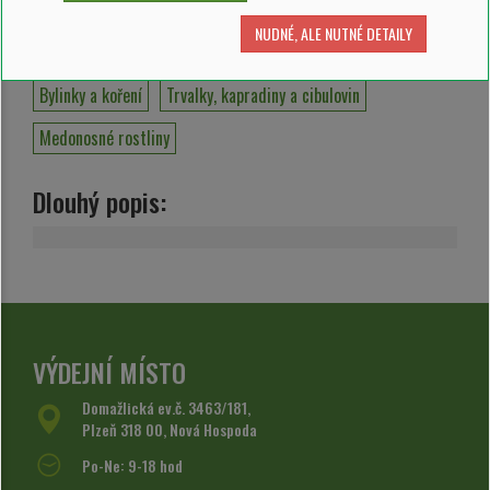
NUDNÉ, ALE NUTNÉ DETAILY
Zařazeno v kategoriích:
Bylinky a koření
Trvalky, kapradiny a cibulovin
Medonosné rostliny
Dlouhý popis:
VÝDEJNÍ MÍSTO
Domažlická ev.č. 3463/181,
Plzeň 318 00, Nová Hospoda
Po-Ne: 9-18 hod