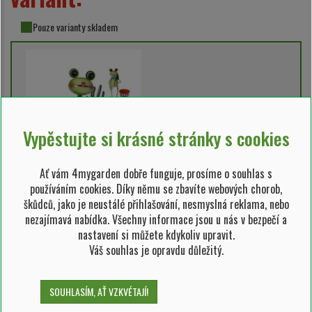
Pouze varianty skladem
Vypěstujte si krásné stránky s cookies
Ať vám 4mygarden dobře funguje, prosíme o souhlas s
používáním cookies. Díky němu se zbavíte webových chorob,
škůdců, jako je neustálé přihlašování, nesmyslná reklama, nebo
nezajímavá nabídka. Všechny informace jsou u nás v bezpečí a
SKLADEM 1 ks
nastavení si můžete kdykoliv upravit.
Váš souhlas je opravdu důležitý.
349,00 Kč/ks
SOUHLASÍM, AŤ VZKVÉTAJÍ!
VD000047