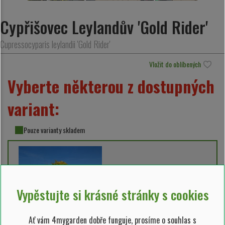
Cypřišovec Leylandův 'Gold Rider'
Cupressocyparis leylandii 'Gold Rider'
Vložit do oblíbených
Vyberte některou z dostupných
variant:
Pouze varianty skladem
Vypěstujte si krásné stránky s cookies
Ať vám 4mygarden dobře funguje, prosíme o souhlas s