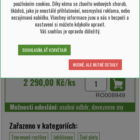
používáním cookies. Díky němu se zbavíte webových chorob,
škůdců, jako je neustálé přihlašování, nesmyslná reklama, nebo
nezajímavá nabídka. Všechny informace jsou u nás v bezpečí a
rostlina v květináči 18 l
nastavení si můžete kdykoliv upravit.
Váš souhlas je opravdu důležitý.
výška rostliny 120-140 cm
stříhaný do obláčků
SOUHLASÍM, AŤ VZKVÉTAJÍ!
NUDNÉ, ALE NUTNÉ DETAILY
SKLADEM 1 ks
2 290,00 Kč/ks
RO008949
Možnosti odeslání:
osobní odběr, dovezeme my
Zařazeno v kategoriích:
Tvarované rostliny
Jehličnany
Živé ploty