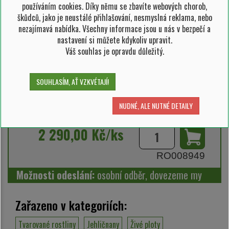
používáním cookies. Díky němu se zbavíte webových chorob,
škůdců, jako je neustálé přihlašování, nesmyslná reklama, nebo
nezajímavá nabídka. Všechny informace jsou u nás v bezpečí a
rostlina v květináči 18 l
nastavení si můžete kdykoliv upravit.
Váš souhlas je opravdu důležitý.
výška rostliny 120-140 cm
stříhaný do obláčků
SOUHLASÍM, AŤ VZKVÉTAJÍ!
NUDNÉ, ALE NUTNÉ DETAILY
SKLADEM 1 ks
2 290,00 Kč/ks
RO008949
Možnosti odeslání:
osobní odběr, dovezeme my
Zařazeno v kategoriích:
Tvarované rostliny
Jehličnany
Živé ploty