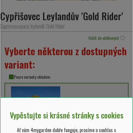
Cypřišovec Leylandův 'Gold Rider'
Cupressocyparis leylandii 'Gold Rider'
Vložit do oblíbených
Vyberte některou z dostupných
variant:
Pouze varianty skladem
Vypěstujte si krásné stránky s cookies
Ať vám 4mygarden dobře funguje, prosíme o souhlas s