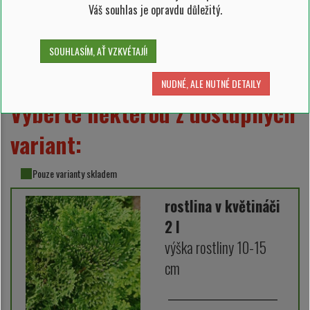
Váš souhlas je opravdu důležitý.
Popis:
Skalkový jehličnánek velmi pomalého růstu. Jeho větvičky tvoří
zelené vějířky a bude se velmi dobře vyjímat v japonských
SOUHLASÍM, AŤ VZKVÉTAJÍ!
zahradách.
Zobrazit více
NUDNÉ, ALE NUTNÉ DETAILY
Vyberte některou z dostupných
variant:
Pouze varianty skladem
rostlina v květináči
2 l
výška rostliny 10-15
cm