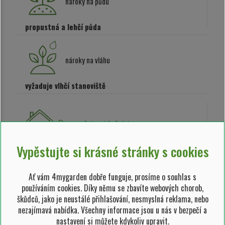
nároky na půdu
propustná a lehčí půda
nároky na vláhu
vyžaduje vlhčí stanoviště
vzrůstnost keře/stromu
Vypěstujte si krásné stránky s cookies
středně vzrůstný keř (1,5 - 3 m)
Cypřišek tupolistý 'Nana Gracilis'
Ať vám 4mygarden dobře funguje, prosíme o souhlas s
používáním cookies. Díky němu se zbavíte webových chorob,
Chamaecyparis obtusa 'Nana Gracilis'
škůdců, jako je neustálé přihlašování, nesmyslná reklama, nebo
nezajímavá nabídka. Všechny informace jsou u nás v bezpečí a
Vložit do oblíbených
nastavení si můžete kdykoliv upravit.