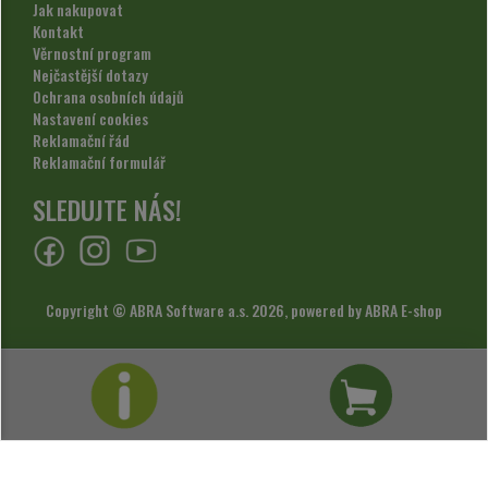
Jak nakupovat
Kontakt
Věrnostní program
Nejčastější dotazy
Ochrana osobních údajů
Nastavení cookies
Reklamační řád
Reklamační formulář
SLEDUJTE NÁS!
Copyright © ABRA Software a.s. 2026,
powered by ABRA E-shop