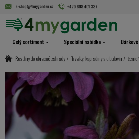
e-shop@4mygarden.cz
+420 608 401 337
Celý sortiment
Speciální nabídka
Dárkové
Rostliny do okrasné zahrady
Trvalky, kapradiny a cibulovin
čemeři