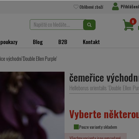
Přihlášení
Oblíbené zboží
0
 poukazy
Blog
B2B
Kontakt
ce východní 'Double Ellen Purple'
čemeřice východní
Helleborus orientalis 'Double Ellen Pur
Vyberte některou
Pouze varianty skladem
Všechny varianty jsou vyprodané.