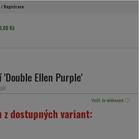
/
Registrace
0,00 Kč
 'Double Ellen Purple'
ple'
Vložit do oblíbených
 z dostupných variant: