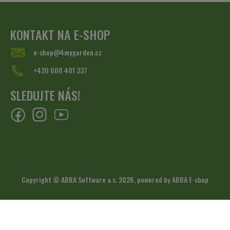
KONTAKT NA E-SHOP
e-shop@4mygarden.cz
+420 608 401 337
SLEDUJTE NÁS!
Copyright © ABRA Software a.s. 2026,
powered by ABRA E-shop