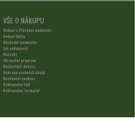
VŠE O NÁKUPU
Dodací a Platební podmínky
Dodací lhůty
Obchodní podmínky
Jak nakupovat
Kontakt
Věrnostní program
Nejčastější dotazy
Ochrana osobních údajů
Nastavení cookies
Reklamační řád
Reklamační formulář