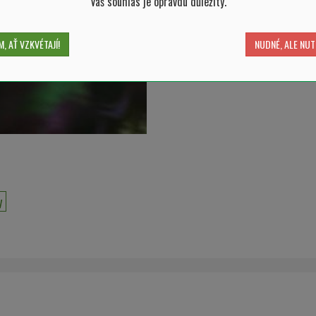
Váš souhlas je opravdu důležitý.
, AŤ VZKVÉTAJÍ!
NUDNÉ, ALE NUT
y