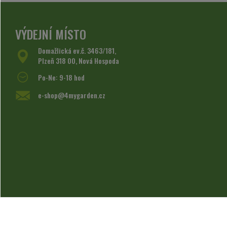
VÝDEJNÍ MÍSTO
Domažlická ev.č. 3463/181,
Plzeň 318 00, Nová Hospoda
Po-Ne: 9-18 hod
e-shop@4mygarden.cz