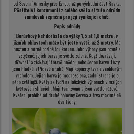
od Severní Ameriky přes Evropu až po východní část Ruska.
Pěstitelé i konzumenti z celého světa si tuto odrůdu
zamilovali zejména pro její vynikající chuť.
Popis odrůdy
Borůvkový keř dorůstá do výšky 1,5 až 1,8 metru, v
jižních oblastech může být ještě vyšší, až 2 metry
. Má
hustou a mírně rozložitou korunu. Jeho výhony jsou rovné a
vztyčené, jejich barva je světle zelená. Když dozrávají,
dřevnatí a získávají tmavě hnědou nebo šedou barvu. Listy
jsou hladké, střídavé a tuhé. Mají kopinatý tvar s zaobleným
vrcholem. Jejich barva je modrozelená, zadní strana je o
něco světlejší. Květy se tvoří na loňských výhonech v malých
květových shlucích. Mají tvar zvonu a jsou světle růžové.
Kvetení probíhá od druhé poloviny června a trvá maximálně
dva týdny.