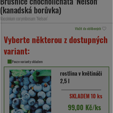
Brusnice chocholičnatá 'Nelson'
(kanadská borůvka)
Vaccinium corymbosum 'Nelson'
Vložit do oblíbených
Vyberte některou z dostupných
variant:
Pouze varianty skladem
rostlina v květináči
2,5 l
SKLADEM 10 ks
99,00 Kč/ks