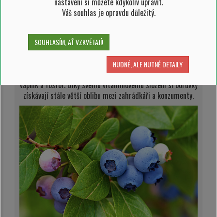
plodů.
Při skladování na tmavém a chladném místě lze
nastavení si můžete kdykoliv upravit.
plody uchovat až 2,5 týdne.
Přezrálé plody však ztrácejí
Váš souhlas je opravdu důležitý.
pružnost a rychle měknou.
Chuťové vlastnosti
SOUHLASÍM, AŤ VZKVÉTAJÍ!
Plody odrůdy kanadské borůvky Nelson mají příjemnou
vinnou chuť bez trpké příchutě. Obsahují velké
NUDNÉ, ALE NUTNÉ DETAILY
množství vitamínů skupiny B a C,
stejně jako železo,
vápník a fosfor. Díky svému vitamínovému složení si borůvky
získávají stále větší oblibu mezi zahrádkáři a konzumenty.