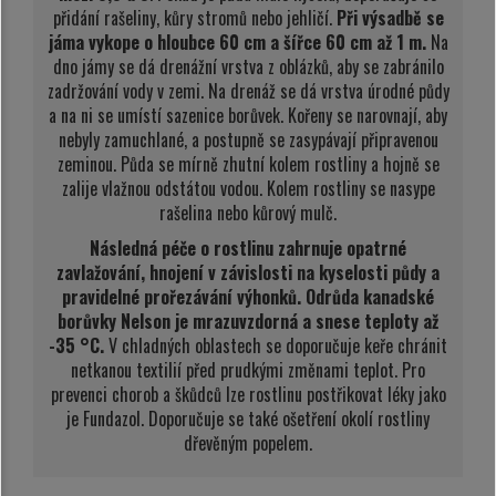
přidání rašeliny, kůry stromů nebo jehličí.
Při výsadbě se
jáma vykope o hloubce 60 cm a šířce 60 cm až 1 m.
Na
dno jámy se dá drenážní vrstva z oblázků, aby se zabránilo
zadržování vody v zemi. Na drenáž se dá vrstva úrodné půdy
a na ni se umístí sazenice borůvek. Kořeny se narovnají, aby
nebyly zamuchlané, a postupně se zasypávají připravenou
zeminou. Půda se mírně zhutní kolem rostliny a hojně se
zalije vlažnou odstátou vodou. Kolem rostliny se nasype
rašelina nebo kůrový mulč.
Následná péče o rostlinu zahrnuje opatrné
zavlažování, hnojení v závislosti na kyselosti půdy a
pravidelné prořezávání výhonků.
Odrůda kanadské
borůvky Nelson je mrazuvzdorná a snese teploty až
-35 °C.
V chladných oblastech se doporučuje keře chránit
netkanou textilií před prudkými změnami teplot. Pro
prevenci chorob a škůdců lze rostlinu postřikovat léky jako
je Fundazol. Doporučuje se také ošetření okolí rostliny
dřevěným popelem.