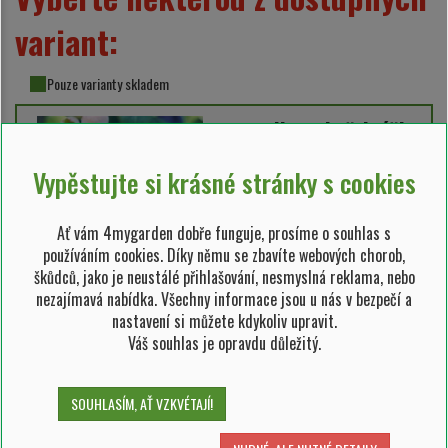
variant:
Pouze varianty skladem
rostlina v květináči
2,5 l
Vypěstujte si krásné stránky s cookies
SKLADEM 28 ks
Ať vám 4mygarden dobře funguje, prosíme o souhlas s
používáním cookies. Díky němu se zbavíte webových chorob,
99,00 Kč/ks
škůdců, jako je neustálé přihlašování, nesmyslná reklama, nebo
nezajímavá nabídka. Všechny informace jsou u nás v bezpečí a
nastavení si můžete kdykoliv upravit.
Váš souhlas je opravdu důležitý.
RO007553
Možnosti odeslání:
kurýrem, osobní odběr,
SOUHLASÍM, AŤ VZKVÉTAJÍ!
dovezeme my