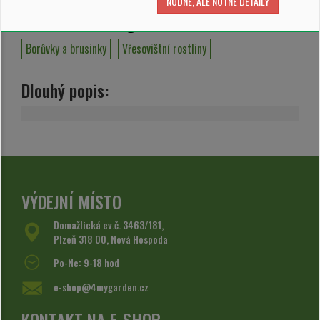
NUDNÉ, ALE NUTNÉ DETAILY
Zařazeno v kategoriích:
Borůvky a brusinky
Vřesovištní rostliny
Dlouhý popis:
VÝDEJNÍ MÍSTO
Domažlická ev.č. 3463/181,
Plzeň 318 00, Nová Hospoda
Po-Ne: 9-18 hod
e-shop@4mygarden.cz
KONTAKT NA E-SHOP