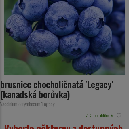
brusnice chocholičnatá 'Legacy'
(kanadská borůvka)
Vaccinium corymbosum 'Legacy'
Vložit do oblíbených
Vyberte některou z dostupných