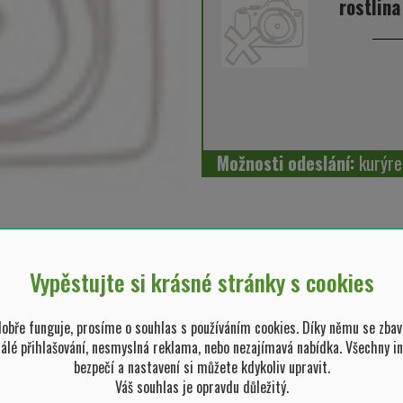
rostlina
Možnosti odeslání:
kurýre
Vypěstujte si krásné stránky s cookies
bře funguje, prosíme o souhlas s používáním cookies. Díky němu se zbav
tálé přihlašování, nesmyslná reklama, nebo nezajímavá nabídka. Všechny i
 květináče
bezpečí a nastavení si můžete kdykoliv upravit.
Váš souhlas je opravdu důležitý.