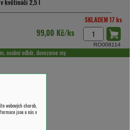
 v květináči 2,5 l
SKLADEM 17 ks
99,00 Kč/ks
RO008114
m, osobní odběr, dovezeme my
íte webových chorob,
nformace jsou u nás v