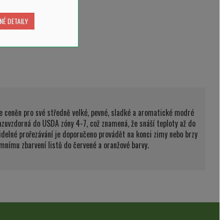
NÉ DETAILY
 je ceněn pro své středně velké, pevné, sladké a aromatické modré
razuvzdorná do USDA zóny 4-7, což znamená, že snáší teploty až do
videlné prořezávání je doporučeno provádět na konci zimy nebo brzy
imnímu zbarvení listů do červené a oranžové barvy.