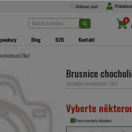
Přihlášení
Oblíbené zboží
0
 poukazy
Blog
B2B
Kontakt
ocholičnatá 'Elliot'
Brusnice chocholič
Vaccinium corymbosum 'Elliot'
Vyberte některou
Pouze varianty skladem