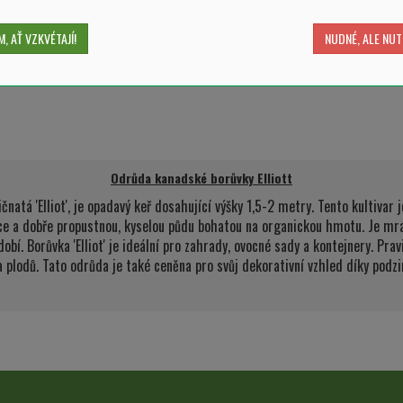
, AŤ VZKVÉTAJÍ!
NUDNÉ, ALE NUT
Odrůda kanadské borůvky Elliott
natá 'Elliot', je opadavý keř dosahující výšky 1,5-2 metry. Tento kultivar
lunce a dobře propustnou, kyselou půdu bohatou na organickou hmotu. Je m
bí. Borůvka 'Elliot' je ideální pro zahrady, ovocné sady a kontejnery. Pra
da plodů. Tato odrůda je také ceněna pro svůj dekorativní vzhled díky podz