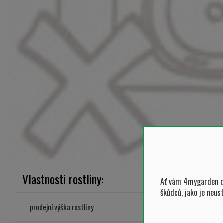
Vlastnosti rostliny:
Ať vám 4mygarden do
škůdců, jako je neus
typ a velikost
prodejní výška rostliny
2 l