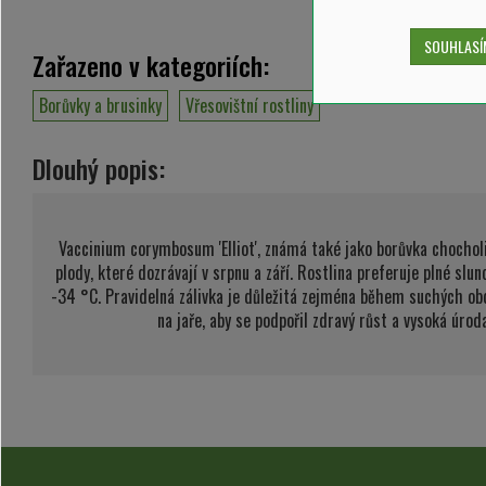
SOUHLASÍM
Zařazeno v kategoriích:
Borůvky a brusinky
Vřesovištní rostliny
Dlouhý popis:
Vaccinium corymbosum 'Elliot', známá také jako borůvka chocholič
plody, které dozrávají v srpnu a září. Rostlina preferuje plné s
-34 °C. Pravidelná zálivka je důležitá zejména během suchých obdo
na jaře, aby se podpořil zdravý růst a vysoká úro