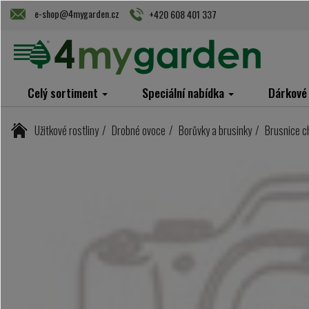
e-shop@4mygarden.cz
+420 608 401 337
Celý sortiment
Speciální nabídka
Dárkové
Užitkové rostliny
Drobné ovoce
Borůvky a brusinky
Brusnice ch