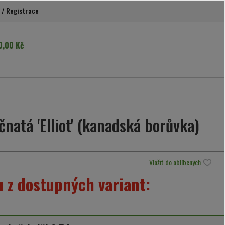
/
Registrace
0,00 Kč
natá 'Elliot' (kanadská borůvka)
Vložit do oblíbených
 z dostupných variant: