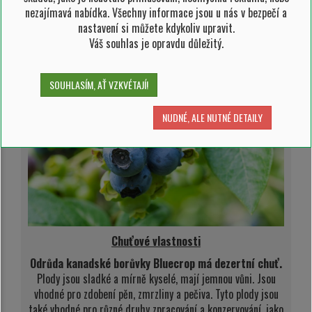
Bobule odrůdy kanadské borůvky Bluecrop se sbírají v
nezajímavá nabídka. Všechny informace jsou u nás v bezpečí a
dlouhých hroznech a
snášejí přepravu na dlouhé
nastavení si můžete kdykoliv upravit.
vzdálenosti, aniž by praskaly
.
Váš souhlas je opravdu důležitý.
SOUHLASÍM, AŤ VZKVÉTAJÍ!
NUDNÉ, ALE NUTNÉ DETAILY
Chuťové vlastnosti
Odrůda kanadské borůvky Bluecrop má dezertní chuť.
Plody jsou sladké a mírně kyselé, mají jemnou vůni. Jsou
vhodné pro zdobení pěn, zmrzliny a pečiva. Tyto plody jsou
také vhodné pro různé druhy zpracování a konzervování, jako