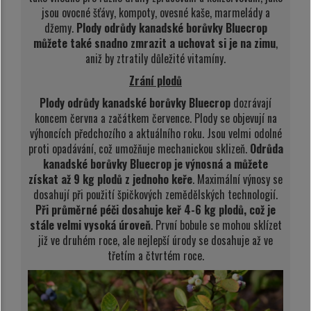
jsou ovocné šťávy, kompoty, ovesné kaše, marmelády a
džemy.
Plody odrůdy kanadské borůvky Bluecrop
můžete také snadno zmrazit a uchovat si je na zimu
,
aniž by ztratily důležité vitamíny.
Zrání plodů
Plody odrůdy kanadské borůvky Bluecrop
dozrávají
koncem června a začátkem července. Plody se objevují na
výhoncích předchozího a aktuálního roku. Jsou velmi odolné
proti opadávání, což umožňuje mechanickou sklizeň.
Odrůda
kanadské borůvky
Bluecrop je výnosná a můžete
získat až 9 kg plodů z jednoho keře
. Maximální výnosy se
dosahují při použití špičkových zemědělských technologií.
Při průměrné péči dosahuje keř 4-6 kg plodů, což je
stále velmi vysoká úroveň
. První bobule se mohou sklízet
již ve druhém roce, ale nejlepší úrody se dosahuje až ve
třetím a čtvrtém roce.