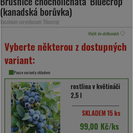
Brusnice chocholičnatá 'Bluecrop'
(kanadská borůvka)
Vaccinium corymbosum 'Bluecrop'
Vložit do oblíbených
Vyberte některou z dostupných
variant:
Pouze varianty skladem
rostlina v květináči
2,5 l
SKLADEM 15 ks
99,00 Kč/ks