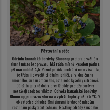
Pěstování a péče
Odrůda kanadské borůvky Bluecrop
preferuje světlé a
slunné místo bez průvanu.
Má ráda mírně kyselou půdu s
pH maximálně 4,5
. Pokud je půda neutrální nebo zásaditá,
je třeba ji okyselit přidáním jehličí, síry, dusičnanu
amonného, síranu amonného, octa nebo kyseliny citronové.
Důležitá je také dobrá drenáž půdy, protože borůvky
nesnášejí stojatou vlhkost.
Odrůda kanadské borůvky
Bluecrop je mrazuvzdorná a vydrží teploty až -25 °C.
V
oblastech s chladnějšími zimami je vhodné mladým
rostlinám poskytnout ochranu. Rostliny odrůdy kanadské