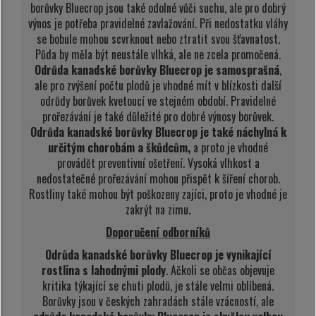
borůvky Bluecrop jsou také odolné vůči suchu, ale pro dobrý
výnos je potřeba pravidelné zavlažování. Při nedostatku vláhy
se bobule mohou scvrknout nebo ztratit svou šťavnatost.
Půda by měla být neustále vlhká, ale ne zcela promočená.
Odrůda kanadské borůvky Bluecrop je samosprašná
,
ale pro zvýšení počtu plodů je vhodné mít v blízkosti další
odrůdy borůvek kvetoucí ve stejném období. Pravidelné
prořezávání je také důležité pro dobré výnosy borůvek.
Odrůda kanadské borůvky Bluecrop je také náchylná k
určitým chorobám a škůdcům,
a proto je vhodné
provádět preventivní ošetření. Vysoká vlhkost a
nedostatečné prořezávání mohou přispět k šíření chorob.
Rostliny také mohou být poškozeny zajíci, proto je vhodné je
zakrýt na zimu.
Doporučení odborníků
Odrůda kanadské borůvky Bluecrop je vynikající
rostlina s lahodnými plody
. Ačkoli se občas objevuje
kritika týkající se chuti plodů, je stále velmi oblíbená.
Borůvky jsou v českých zahradách stále vzácností, ale