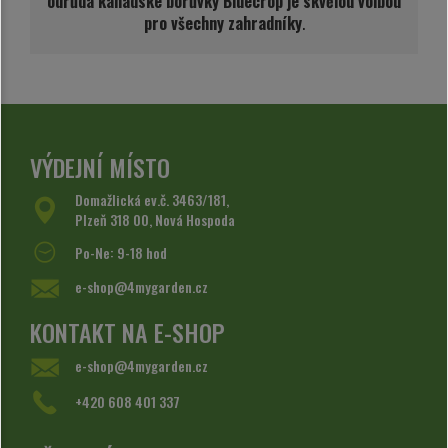
odrůda kanadské borůvky Bluecrop je skvělou volbou
pro všechny zahradníky
.
VÝDEJNÍ MÍSTO
Domažlická ev.č. 3463/181,
Plzeň 318 00, Nová Hospoda
Po-Ne: 9-18 hod
e-shop@4mygarden.cz
KONTAKT NA E-SHOP
e-shop@4mygarden.cz
+420 608 401 337