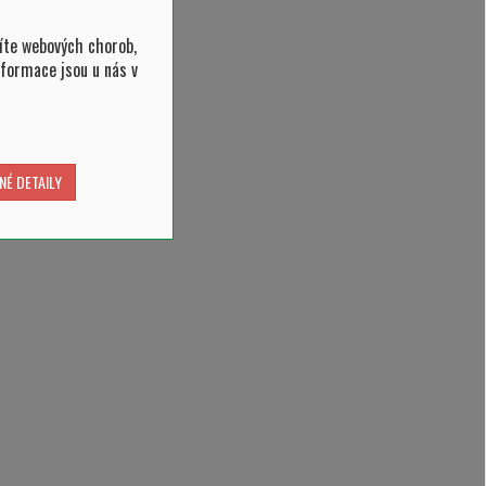
íte webových chorob,
nformace jsou u nás v
NÉ DETAILY