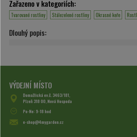
Zařazeno v kategoriích:
Tvarované rostliny
Stálezelené rostliny
Okrasné keře
Rostl
Dlouhý popis:
VÝDEJNÍ MÍSTO
Domažlická ev.č. 3463/181,
Plzeň 318 00, Nová Hospoda
Po-Ne: 9-18 hod
e-shop@4mygarden.cz