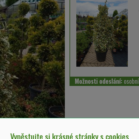
Možnosti odeslání:
osobn
Vypěstujte si krásné stránky s cookies