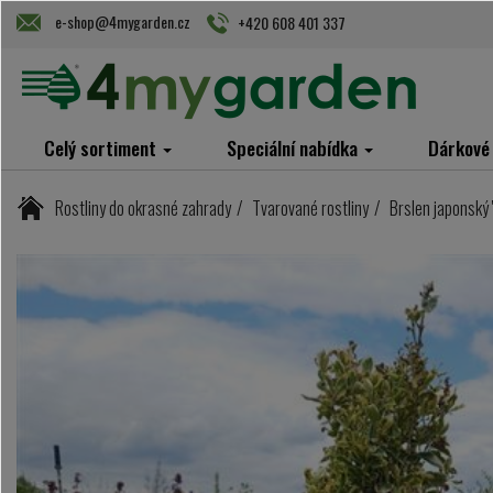
e-shop@4mygarden.cz
+420 608 401 337
Celý sortiment
Speciální nabídka
Dárkové
Rostliny do okrasné zahrady
Tvarované rostliny
Brslen japonský 