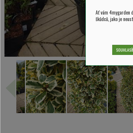
Ať vám 4mygarden do
škůdců, jako je neus
SOUHLASÍM