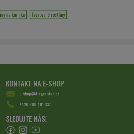
iny na kmínku
Tvarované rostliny
KONTAKT NA E-SHOP
e-shop@4mygarden.cz
+420 608 401 337
SLEDUJTE NÁS!