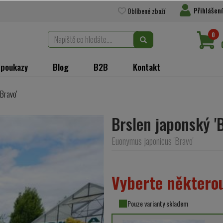
Přihlášení
Oblíbené zboží
0
 poukazy
Blog
B2B
Kontakt
'Bravo'
Brslen japonský 'B
Euonymus japonicus 'Bravo'
Vyberte některou
Pouze varianty skladem