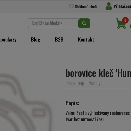
Přihlášení
Oblíbené zboží
0
 poukazy
Blog
B2B
Kontakt
borovice kleč 'Hu
Pinus mugo 'Humpy'
Popis:
Velmi často vyhledávaný roubovanec b
tvar bez nutnosti řezu.