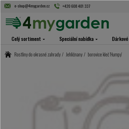
e-shop@4mygarden.cz
+420 608 401 337
Celý sortiment
Speciální nabídka
Dárkové
Rostliny do okrasné zahrady
Jehličnany
borovice kleč 'Humpy'