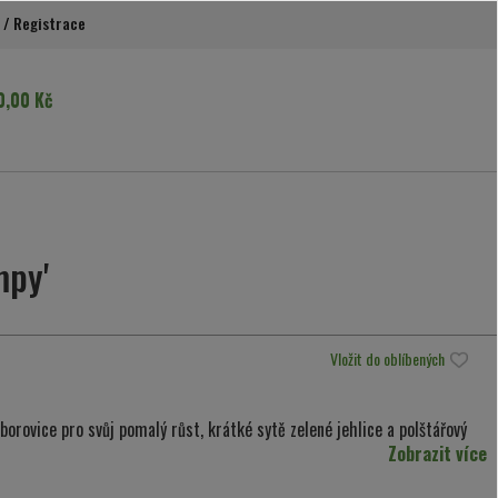
/
Registrace
0,00 Kč
mpy'
Vložit do oblíbených
orovice pro svůj pomalý růst, krátké sytě zelené jehlice a polštářový
Zobrazit více