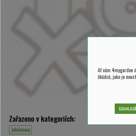
Ať vám 4mygarden do
škůdců, jako je neus
SOUHLASÍM
Zařazeno v kategoriích:
Jehličnany