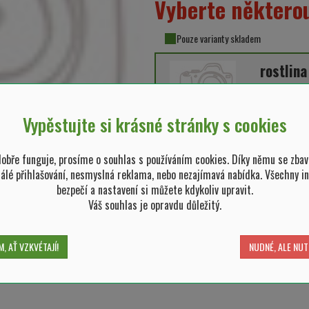
Vyberte některou
Pouze varianty skladem
rostlina
výška ros
Vypěstujte si krásné stránky s cookies
bře funguje, prosíme o souhlas s používáním cookies. Díky němu se zbav
tálé přihlašování, nesmyslná reklama, nebo nezajímavá nabídka. Všechny i
bezpečí a nastavení si můžete kdykoliv upravit.
Váš souhlas je opravdu důležitý.
Možnosti odeslání:
kurýre
, AŤ VZKVÉTAJÍ!
NUDNÉ, ALE NUT