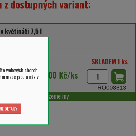
 z dostupných variant:
 v květináči 7,5 l
tliny 30-40 cm
SKLADEM 1 ks
íte webových chorob,
990,00 Kč/ks
nformace jsou u nás v
RO008613
m, osobní odběr, dovezeme my
NÉ DETAILY