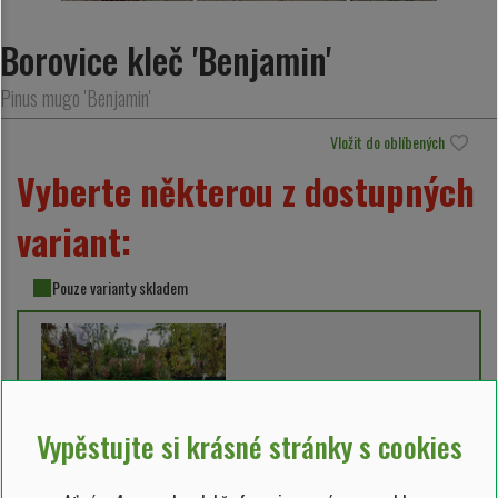
Borovice kleč 'Benjamin'
Pinus mugo 'Benjamin'
Vložit do oblíbených
Vyberte některou z dostupných
variant:
Pouze varianty skladem
Vypěstujte si krásné stránky s cookies