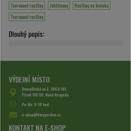
Tvarované rostliny
Jehličnany
Rostliny na kmínku
Tvarované rostliny
Dlouhý popis:
VÝDEJNÍ MÍSTO
Domažlická ev.č. 3463/181,
Plzeň 318 00, Nová Hospoda
Po-Ne: 9-18 hod
e-shop@4mygarden.cz
KONTAKT NA E-SHOP