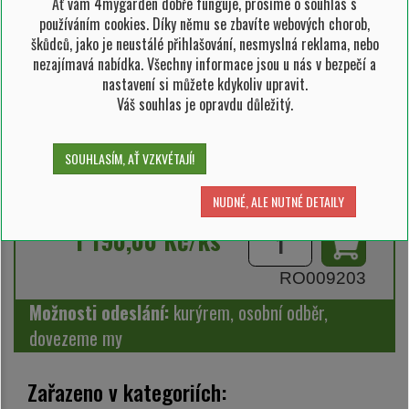
Ať vám 4mygarden dobře funguje, prosíme o souhlas s
používáním cookies. Díky němu se zbavíte webových chorob,
škůdců, jako je neustálé přihlašování, nesmyslná reklama, nebo
nezajímavá nabídka. Všechny informace jsou u nás v bezpečí a
rostlina v květináči 5 l
nastavení si můžete kdykoliv upravit.
průměr rostliny 20-30 cm
Váš souhlas je opravdu důležitý.
výška kmínku 60 cm
SOUHLASÍM, AŤ VZKVÉTAJÍ!
SKLADEM 2 ks
NUDNÉ, ALE NUTNÉ DETAILY
1 190,00 Kč/ks
RO009203
Možnosti odeslání:
kurýrem, osobní odběr,
dovezeme my
Zařazeno v kategoriích: