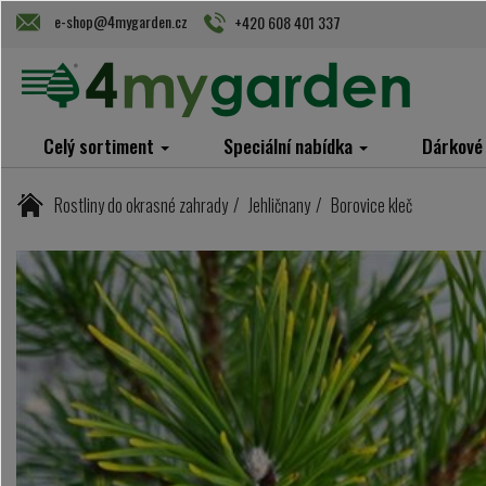
e-shop@4mygarden.cz
+420 608 401 337
Celý sortiment
Speciální nabídka
Dárkové
Rostliny do okrasné zahrady
Jehličnany
Borovice kleč