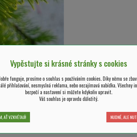
Vypěstujte si krásné stránky s cookies
bře funguje, prosíme o souhlas s používáním cookies. Díky němu se zbav
tálé přihlašování, nesmyslná reklama, nebo nezajímavá nabídka. Všechny i
bezpečí a nastavení si můžete kdykoliv upravit.
Váš souhlas je opravdu důležitý.
n. běžná výška rostliny (v m)
, AŤ VZKVÉTAJÍ!
NUDNÉ, ALE NUT