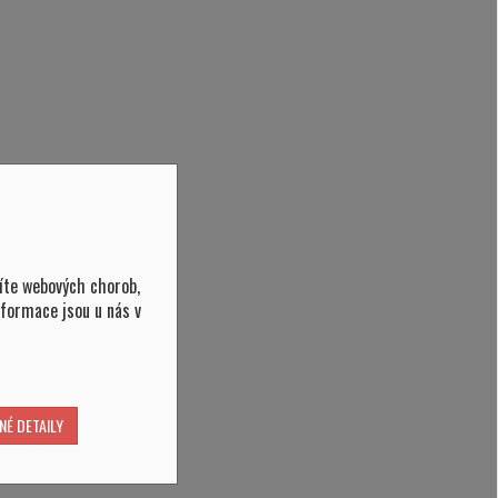
íte webových chorob,
nformace jsou u nás v
NÉ DETAILY