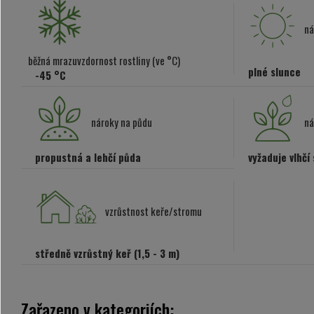
ná
běžná mrazuvzdornost rostliny (ve °C)
plné slunce
-45 °C
nároky na půdu
ná
propustná a lehčí půda
vyžaduje vlhčí
vzrůstnost keře/stromu
středně vzrůstný keř (1,5 - 3 m)
Zařazeno v kategoriích: