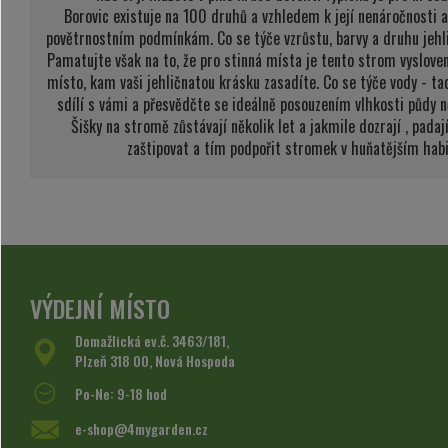
Borovic existuje na 100 druhů a vzhledem k její nenáročnosti 
povětrnostním podmínkám. Co se týče vzrůstu, barvy a druhu jehličí
Pamatujte však na to, že pro stinná místa je tento strom vysloven
místo, kam vaši jehličnatou krásku zasadíte. Co se týče vody - tad
sdílí s vámi a přesvědčte se ideálně posouzením vlhkosti půdy n
Šišky na stromě zůstávají několik let a jakmile dozrají , padaj
zaštipovat a tím podpořit stromek v huňatějším habit
VÝDEJNÍ MÍSTO
Domažlická ev.č. 3463/181,
Plzeň 318 00, Nová Hospoda
Po-Ne: 9-18 hod
e-shop@4mygarden.cz