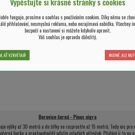
Vypěstujte si krásné stránky s cookies
bře funguje, prosíme o souhlas s používáním cookies. Díky němu se zbav
tálé přihlašování, nesmyslná reklama, nebo nezajímavá nabídka. Všechny i
bezpečí a nastavení si můžete kdykoliv upravit.
Váš souhlas je opravdu důležitý.
, AŤ VZKVÉTAJÍ!
NUDNÉ, ALE NUT
Borovice černá - Pinus nigra
huje výšky až 30 metrů a do šířky se rozprostře až 15 metrů. Tedy nic pr
edočerná borka a oranžovohnědý odstín mladých větviček. Přidává ji to na at