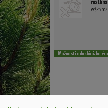
rostlina
výška ros
Možnosti odeslání:
kurýre