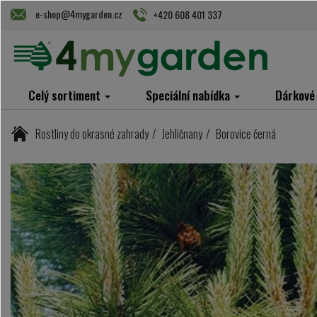
e-shop@4mygarden.cz
+420 608 401 337
Celý sortiment
Speciální nabídka
Dárkové
Rostliny do okrasné zahrady
Jehličnany
Borovice černá