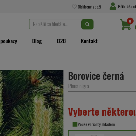
Přihlášení
Oblíbené zboží
0
 poukazy
Blog
B2B
Kontakt
Borovice černá
Pinus nigra
Vyberte některou
Pouze varianty skladem