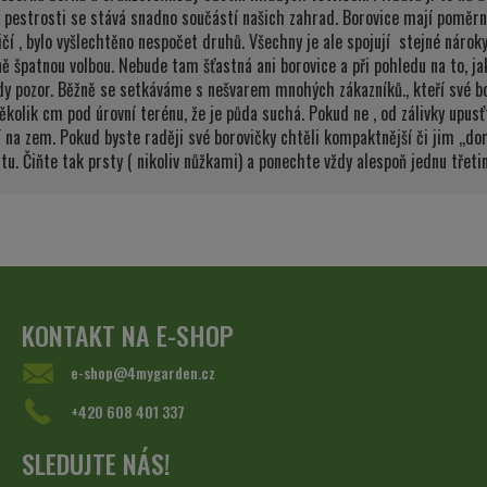
a pestrosti se stává snadno součástí našich zahrad. Borovice mají poměrně
 , bylo vyšlechtěno nespočet druhů. Všechny je ale spojují stejné nároky. 
ě špatnou volbou. Nebude tam šťastná ani borovice a při pohledu na to, jak
y pozor. Běžně se setkáváme s nešvarem mnohých zákazníků., kteří své borov
ěkolik cm pod úrovní terénu, že je půda suchá. Pokud ne , od zálivky upus
í na zem. Pokud byste raději své borovičky chtěli kompaktnější či jim ,,doml
u. Čiňte tak prsty ( nikoliv nůžkami) a ponechte vždy alespoň jednu třet
KONTAKT NA E-SHOP
e-shop@4mygarden.cz
+420 608 401 337
SLEDUJTE NÁS!