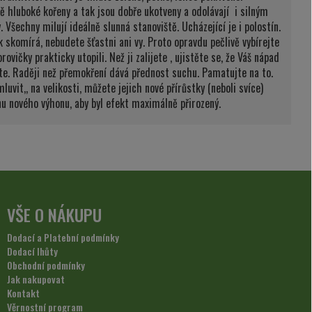
 hluboké kořeny a tak jsou dobře ukotveny a odolávají i silným
Všechny milují ideálně slunná stanoviště. Ucházející je i polostín.
 skomírá, nebudete šťastni ani vy. Proto opravdu pečlivě vybírejte
ičky prakticky utopili. Než ji zalijete , ujistěte se, že Váš nápad
ťte. Raději než přemokření dává přednost suchu. Pamatujte na to.
uvit,, na velikosti, můžete jejich nové přírůstky (neboli svíce)
inu nového výhonu, aby byl efekt maximálně přirozený.
VŠE O NÁKUPU
Dodací a Platební podmínky
Dodací lhůty
Obchodní podmínky
Jak nakupovat
Kontakt
Věrnostní program