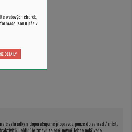
íte webových chorob,
nformace jsou u nás v
NÉ DETAILY
o malé zahrádky a doporučujeme ji opravdu pouze do zahrad / míst,
raktivitě. Jehličí je tmavě zelené, pevné, lehce pokřivené.