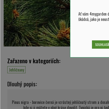
Ať vám 4mygarden do
škůdců, jako je neus
SOUHLASÍM
Zařazeno v kategoriích:
Jehličnany
Dlouhý popis:
Pinus nigra - borovice černá je vzrůstný jehličnatý strom a dosa
kde si ji můžete v plné kráse dovolit. Typická je pro ni š