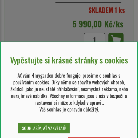
SKLADEM 1 ks
5 990,00 Kč/ks
RO009252
Vypěstujte si krásné stránky s cookies
Možnosti odeslání:
osobní odběr, dovezeme my
Ať vám 4mygarden dobře funguje, prosíme o souhlas s
rostlina v květináči 90 l
používáním cookies. Díky němu se zbavíte webových chorob,
obvod kmínku 12-14 cm
škůdců, jako je neustálé přihlašování, nesmyslná reklama, nebo
nezajímavá nabídka. Všechny informace jsou u nás v bezpečí a
nastavení si můžete kdykoliv upravit.
SKLADEM 3 ks
Váš souhlas je opravdu důležitý.
9 990,00 Kč/ks
SOUHLASÍM, AŤ VZKVÉTAJÍ!