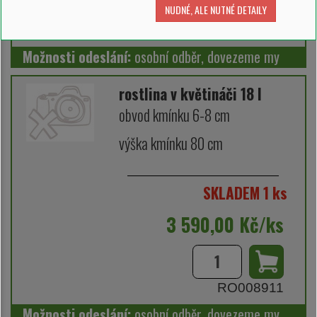
NUDNÉ, ALE NUTNÉ DETAILY
RO008912
Možnosti odeslání:
osobní odběr, dovezeme my
rostlina v květináči 18 l
obvod kmínku 6-8 cm
výška kmínku 80 cm
SKLADEM 1 ks
3 590,00 Kč/ks
RO008911
Možnosti odeslání:
osobní odběr, dovezeme my