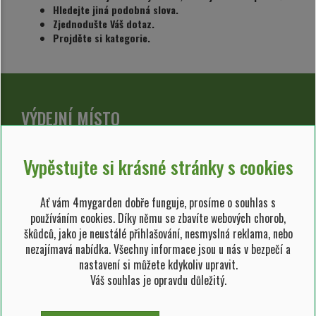
Hledejte jiná podobná slova.
Zjednodušte Váš dotaz.
Projděte si kategorie.
VÝDEJNÍ MÍSTO
Domažlická ev.č. 3463/181,
Plzeň 318 00, Nová Hospoda
Vypěstujte si krásné stránky s cookies
Po-Ne: 9-18 hod
Ať vám 4mygarden dobře funguje, prosíme o souhlas s
e-shop@4mygarden.cz
používáním cookies. Díky němu se zbavíte webových chorob,
KONTAKT NA E-SHOP
škůdců, jako je neustálé přihlašování, nesmyslná reklama, nebo
nezajímavá nabídka. Všechny informace jsou u nás v bezpečí a
e-shop@4mygarden.cz
nastavení si můžete kdykoliv upravit.
Váš souhlas je opravdu důležitý.
+420 608 401 337